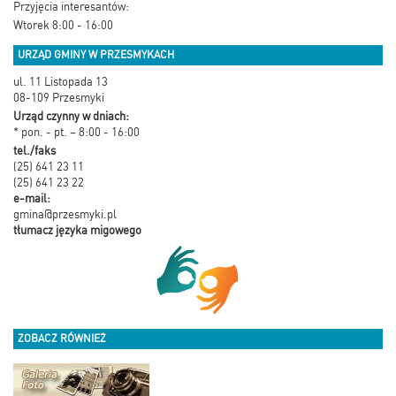
Przyjęcia interesantów:
Wtorek 8:00 - 16:00
URZĄD GMINY W PRZESMYKACH
ul. 11 Listopada 13
08-109 Przesmyki
Urząd czynny w dniach:
* pon. - pt. – 8:00 - 16:00
tel./faks
(25) 641 23 11
(25) 641 23 22
e-mail:
gmina@przesmyki.pl
tłumacz języka migowego
ZOBACZ RÓWNIEŻ