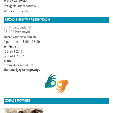
Marek Zalewski
Przyjęcia interesantów:
Wtorek 8:00 - 16:00
URZĄD GMINY W PRZESMYKACH
ul. 11 Listopada 13
08-109 Przesmyki
Urząd czynny w dniach:
* pon. - pt. – 8:00 - 16:00
tel./faks
(25) 641 23 11
(25) 641 23 22
e-mail:
gmina@przesmyki.pl
tłumacz języka migowego
ZOBACZ RÓWNIEŻ