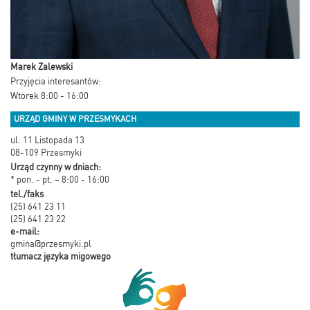
Marek Zalewski
Przyjęcia interesantów:
Wtorek 8:00 - 16:00
URZĄD GMINY W PRZESMYKACH
ul. 11 Listopada 13
08-109 Przesmyki
Urząd czynny w dniach:
* pon. - pt. – 8:00 - 16:00
tel./faks
(25) 641 23 11
(25) 641 23 22
e-mail:
gmina@przesmyki.pl
tłumacz języka migowego