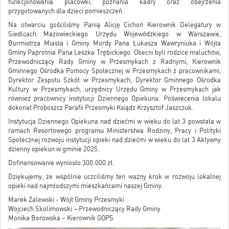
funkcjonowania placówki, poznania kadry oraz obejrzenia
przygotowanych dla dzieci pomieszczeń.
Na otwarciu gościliśmy Panią Alicję Cichoń Kierownik Delegatury w
Siedlcach Mazowieckiego Urzędu Wojewódzkiego w Warszawie,
Burmistrza Miasta i Gminy Mordy Pana Łukasza Wawryniuka i Wójta
Gminy Paprotnia Pana Leszka Trębickiego. Obecni byli rodzice maluchów,
Przewodniczący Rady Gminy w Przesmykach z Radnymi, Kierownik
Gminnego Ośrodka Pomocy Społecznej w Przesmykach z pracownikami,
Dyrektor Zespołu Szkół w Przesmykach, Dyrektor Gminnego Ośrodka
Kultury w Przesmykach, urzędnicy Urzędu Gminy w Przesmykach jak
również pracownicy instytucji Dziennego Opiekuna. Poświecenia lokalu
dokonał Proboszcz Parafii Przesmyki Ksiądz Krzysztof Jaszczuk.
Instytucja Dziennego Opiekuna nad dziećmi w wieku do lat 3 powstała w
ramach Resortowego programu Ministerstwa Rodziny, Pracy i Polityki
Społecznej rozwoju instytucji opieki nad dziećmi w wieku do lat 3 Aktywny
dzienny opiekun w gminie 2025.
Dofinansowanie wyniosło 300.000 zł.
Dziękujemy, że wspólnie uczciliśmy ten ważny krok w rozwoju lokalnej
opieki nad najmłodszymi mieszkańcami naszej Gminy.
Marek Zalewski - Wójt Gminy Przesmyki
Wojciech Skolimowski – Przewodniczący Rady Gminy
Monika Borowska – Kierownik GOPS