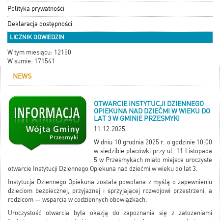
Polityka prywatności
Deklaracja dostępności
LICZNIK ODWIEDZIN
W tym miesiącu: 12150
W sumie: 171541
NEWS
OTWARCIE INSTYTUCJI DZIENNEGO
OPIEKUNA NAD DZIEĆMI W WIEKU DO
LAT 3 W GMINIE PRZESMYKI
11.12.2025
W dniu 10 grudnia 2025 r. o godzinie 10:00
w siedzibie placówki przy ul. 11 Listopada
5 w Przesmykach miało miejsce uroczyste
otwarcie Instytucji Dziennego Opiekuna nad dziećmi w wieku do lat 3.
Instytucja Dziennego Opiekuna została powołana z myślą o zapewnieniu
dzieciom bezpiecznej, przyjaznej i sprzyjającej rozwojowi przestrzeni, a
rodzicom — wsparcia w codziennych obowiązkach.
Uroczystość otwarcia była okazją do zapoznania się z założeniami