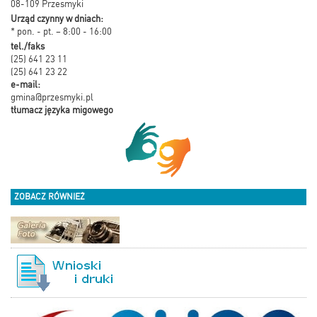
08-109 Przesmyki
Urząd czynny w dniach:
* pon. - pt. – 8:00 - 16:00
tel./faks
(25) 641 23 11
(25) 641 23 22
e-mail:
gmina@przesmyki.pl
tłumacz języka migowego
ZOBACZ RÓWNIEŻ