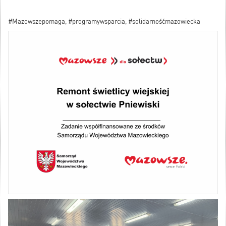
#Mazowszepomaga, #programywsparcia, #solidarnośćmazowiecka