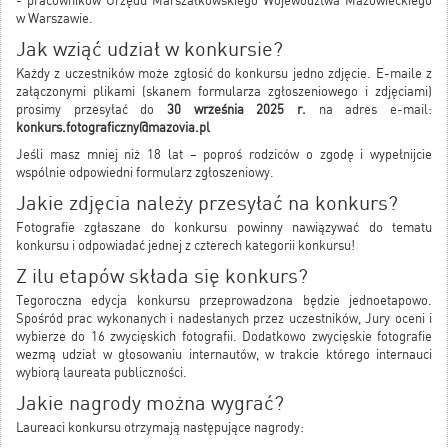
- pracowników Urzędu Marszałkowskiego Województwa Mazowieckiego
w Warszawie.
Jak wziąć udział w konkursie?
Każdy z uczestników może zgłosić do konkursu jedno zdjęcie. E-maile z
załączonymi plikami (skanem formularza zgłoszeniowego i zdjęciami)
prosimy przesyłać do
30 września 2025
r.
na adres e-mail:
konkurs.fotograficzny@mazovia.pl
Jeśli masz mniej niż 18 lat – poproś rodziców o zgodę i wypełnijcie
wspólnie odpowiedni formularz zgłoszeniowy.
Jakie zdjęcia należy przesyłać na konkurs?
Fotografie zgłaszane do konkursu powinny nawiązywać do tematu
konkursu i odpowiadać jednej z czterech kategorii konkursu!
Z ilu etapów składa się konkurs?
Tegoroczna edycja konkursu przeprowadzona będzie jednoetapowo.
Spośród prac wykonanych i nadesłanych przez uczestników, Jury oceni i
wybierze do 16 zwycięskich fotografii. Dodatkowo zwycięskie fotografie
wezmą udział w głosowaniu internautów, w trakcie którego internauci
wybiorą laureata publiczności.
Jakie nagrody można wygrać?
Laureaci konkursu otrzymają następujące nagrody: