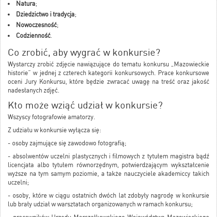
Natura
;
Dziedzictwo i tradycja
;
Nowoczesność
;
Codzienność
.
Co zrobić, aby wygrać w konkursie?
Wystarczy zrobić zdjęcie nawiązujące do tematu konkursu „Mazowieckie
historie” w jednej z czterech kategorii konkursowych. Prace konkursowe
oceni Jury Konkursu, które będzie zwracać uwagę na treść oraz jakość
nadesłanych zdjęć.
Kto może wziąć udział w konkursie?
Wszyscy fotografowie amatorzy.
Z udziału w konkursie wyłącza się:
- osoby zajmujące się zawodowo fotografią;
- absolwentów uczelni plastycznych i filmowych z tytułem magistra bądź
licencjata albo tytułem równorzędnym, potwierdzającym wykształcenie
wyższe na tym samym poziomie, a także nauczyciele akademiccy takich
uczelni;
- osoby, które w ciągu ostatnich dwóch lat zdobyły nagrodę w konkursie
lub brały udział w warsztatach organizowanych w ramach konkursu;