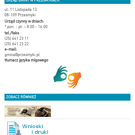
URZĄD GMINY W PRZESMYKACH
ul. 11 Listopada 13
08-109 Przesmyki
Urząd czynny w dniach:
* pon. - pt. – 8:00 - 16:00
tel./faks
(25) 641 23 11
(25) 641 23 22
e-mail:
gmina@przesmyki.pl
tłumacz języka migowego
ZOBACZ RÓWNIEŻ