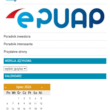
Poradnik inwestora
Poradnik interesanta
Przydatne strony
WERSJA JĘZYKOWA
KALENDARZ
lipiec 2026
«
»
Pn
Wt
Śr
Cz
Pt
So
Ni
1
2
3
4
5
6
7
8
9
10
11
12
13
14
15
16
17
18
19