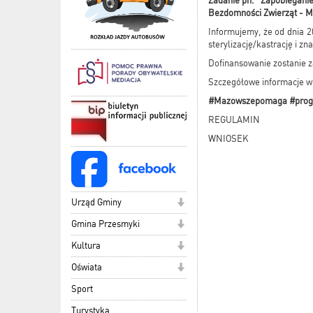
Zadanie pn. "Zapobiegani
Bezdomności Zwierząt - 
Informujemy, że od dnia 
sterylizację/kastrację i z
Dofinansowanie zostanie z
Szczegółowe informacje w
#Mazowszepomaga #progr
REGULAMIN
WNIOSEK
Urząd Gminy
Gmina Przesmyki
Kultura
Oświata
Sport
Turystyka