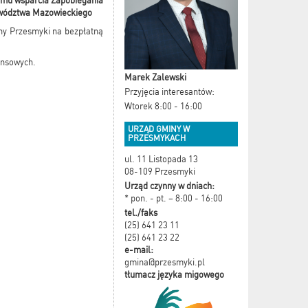
amu wsparcia Zapobiegania
ewództwa Mazowieckiego
ny Przesmyki na bezpłatną
ansowych.
Marek Zalewski
Przyjęcia interesantów:
Wtorek 8:00 - 16:00
URZĄD GMINY W
PRZESMYKACH
ul. 11 Listopada 13
08-109 Przesmyki
Urząd czynny w dniach:
* pon. - pt. – 8:00 - 16:00
tel./faks
(25) 641 23 11
(25) 641 23 22
e-mail:
gmina@przesmyki.pl
tłumacz języka migowego