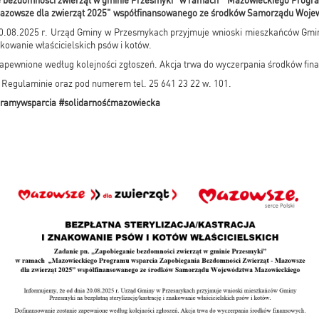
e bezdomności zwierząt w gminie Przesmyki" w ramach "Mazowieckiego Progr
Mazowsze dla zwierząt 2025" współfinansowanego ze środków Samorządu Woj
20.08.2025 r. Urząd Gminy w Przesmykach przyjmuje wnioski mieszkańców Gmi
nakowanie właścicielskich psów i kotów.
apewnione według kolejności zgłoszeń. Akcja trwa do wyczerpania środków fin
 Regulaminie oraz pod numerem tel. 25 641 23 22 w. 101.
amywsparcia #solidarnośćmazowiecka