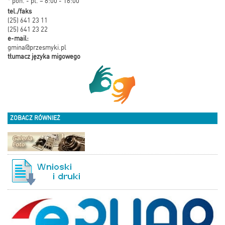
* pon. - pt. – 8:00 - 16:00
tel./faks
(25) 641 23 11
(25) 641 23 22
e-mail:
gmina@przesmyki.pl
tłumacz języka migowego
ZOBACZ RÓWNIEŻ