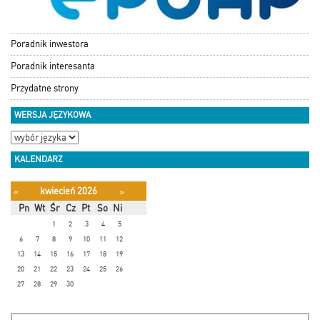
Poradnik inwestora
Poradnik interesanta
Przydatne strony
WERSJA JĘZYKOWA
KALENDARZ
kwiecień 2026
«
»
Pn
Wt
Śr
Cz
Pt
So
Ni
1
2
3
4
5
6
7
8
9
10
11
12
13
14
15
16
17
18
19
20
21
22
23
24
25
26
27
28
29
30