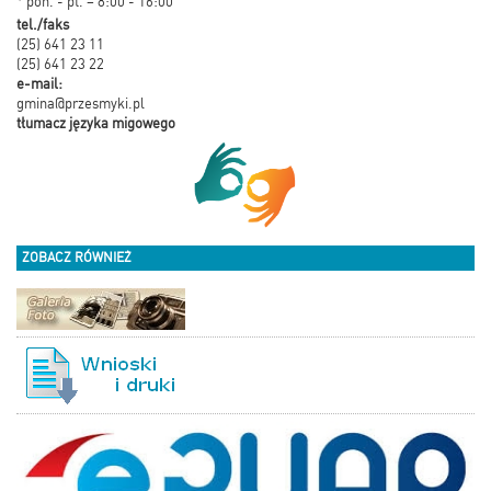
* pon. - pt. – 8:00 - 16:00
tel./faks
(25) 641 23 11
(25) 641 23 22
e-mail:
gmina@przesmyki.pl
tłumacz języka migowego
ZOBACZ RÓWNIEŻ