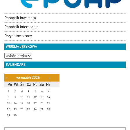
Poradnik inwestora
Poradnik interesanta
Przydatne strony
WERSJA JĘZYKOWA
KALENDARZ
wrzesień 2025
«
»
Pn
Wt
Śr
Cz
Pt
So
Ni
1
2
3
4
5
6
7
8
9
10
11
12
13
14
15
16
17
18
19
20
21
22
23
24
25
26
27
28
29
30