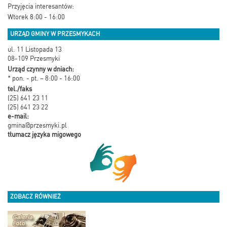
Przyjęcia interesantów:
Wtorek 8:00 - 16:00
URZĄD GMINY W PRZESMYKACH
ul. 11 Listopada 13
08-109 Przesmyki
Urząd czynny w dniach:
* pon. - pt. – 8:00 - 16:00
tel./faks
(25) 641 23 11
(25) 641 23 22
e-mail:
gmina@przesmyki.pl
tłumacz języka migowego
ZOBACZ RÓWNIEŻ