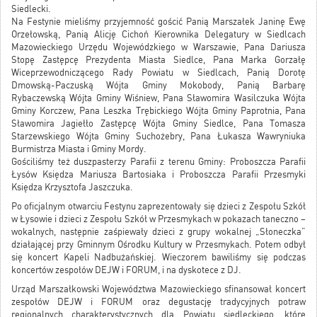
Siedlecki.
Na Festynie mieliśmy przyjemność gościć Panią Marszałek Janinę Ewę
Orzełowską, Panią Alicję Cichoń Kierownika Delegatury w Siedlcach
Mazowieckiego Urzędu Wojewódzkiego w Warszawie, Pana Dariusza
Stopę Zastępcę Prezydenta Miasta Siedlce, Pana Marka Gorzałę
Wiceprzewodniczącego Rady Powiatu w Siedlcach, Panią Dorotę
Dmowską-Paczuską Wójta Gminy Mokobody, Panią Barbarę
Rybaczewską Wójta Gminy Wiśniew, Pana Sławomira Wasilczuka Wójta
Gminy Korczew, Pana Leszka Trębickiego Wójta Gminy Paprotnia, Pana
Sławomira Jagiełło Zastępcę Wójta Gminy Siedlce, Pana Tomasza
Starzewskiego Wójta Gminy Suchożebry, Pana Łukasza Wawryniuka
Burmistrza Miasta i Gminy Mordy.
Gościliśmy też duszpasterzy Parafii z terenu Gminy: Proboszcza Parafii
Łysów Księdza Mariusza Bartosiaka i Proboszcza Parafii Przesmyki
Księdza Krzysztofa Jaszczuka.
Po oficjalnym otwarciu Festynu zaprezentowały się dzieci z Zespołu Szkół
w Łysowie i dzieci z Zespołu Szkół w Przesmykach w pokazach taneczno –
wokalnych, następnie zaśpiewały dzieci z grupy wokalnej „Słoneczka”
działającej przy Gminnym Ośrodku Kultury w Przesmykach. Potem odbył
się koncert Kapeli Nadbużańskiej. Wieczorem bawiliśmy się podczas
koncertów zespołów DEJW i FORUM, i na dyskotece z DJ.
Urząd Marszałkowski Województwa Mazowieckiego sfinansował koncert
zespołów DEJW i FORUM oraz degustację tradycyjnych potraw
regionalnych charakterystycznych dla Powiatu siedleckiego, które