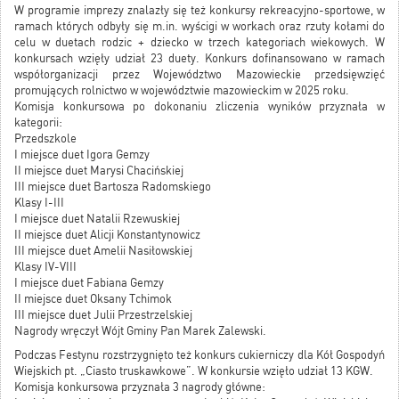
W programie imprezy znalazły się też konkursy rekreacyjno-sportowe, w
ramach których odbyły się m.in. wyścigi w workach oraz rzuty kołami do
celu w duetach rodzic + dziecko w trzech kategoriach wiekowych. W
konkursach wzięły udział 23 duety. Konkurs dofinansowano w ramach
współorganizacji przez Województwo Mazowieckie przedsięwzięć
promujących rolnictwo w województwie mazowieckim w 2025 roku.
Komisja konkursowa po dokonaniu zliczenia wyników przyznała w
kategorii:
Przedszkole
I miejsce duet Igora Gemzy
II miejsce duet Marysi Chacińskiej
III miejsce duet Bartosza Radomskiego
Klasy I-III
I miejsce duet Natalii Rzewuskiej
II miejsce duet Alicji Konstantynowicz
III miejsce duet Amelii Nasiłowskiej
Klasy IV-VIII
I miejsce duet Fabiana Gemzy
II miejsce duet Oksany Tchimok
III miejsce duet Julii Przestrzelskiej
Nagrody wręczył Wójt Gminy Pan Marek Zalewski.
Podczas Festynu rozstrzygnięto też konkurs cukierniczy dla Kół Gospodyń
Wiejskich pt. „Ciasto truskawkowe”. W konkursie wzięło udział 13 KGW.
Komisja konkursowa przyznała 3 nagrody główne: