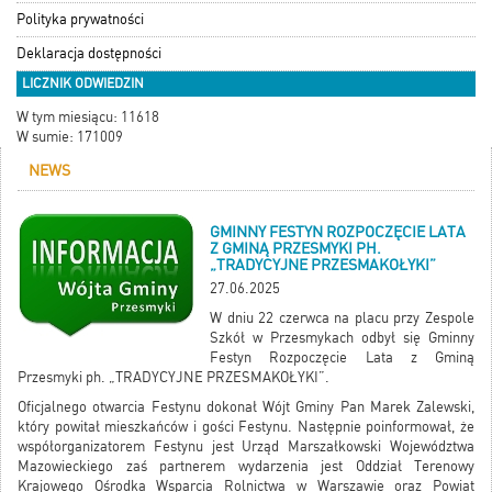
Polityka prywatności
Deklaracja dostępności
LICZNIK ODWIEDZIN
W tym miesiącu: 11618
W sumie: 171009
NEWS
GMINNY FESTYN ROZPOCZĘCIE LATA
Z GMINĄ PRZESMYKI PH.
„TRADYCYJNE PRZESMAKOŁYKI”
27.06.2025
W dniu 22 czerwca na placu przy Zespole
Szkół w Przesmykach odbył się Gminny
Festyn Rozpoczęcie Lata z Gminą
Przesmyki ph. „TRADYCYJNE PRZESMAKOŁYKI”.
Oficjalnego otwarcia Festynu dokonał Wójt Gminy Pan Marek Zalewski,
który powitał mieszkańców i gości Festynu. Następnie poinformował, że
współorganizatorem Festynu jest Urząd Marszałkowski Województwa
Mazowieckiego zaś partnerem wydarzenia jest Oddział Terenowy
Krajowego Ośrodka Wsparcia Rolnictwa w Warszawie oraz Powiat