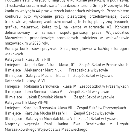
Podczas Festynu wręczono nagrody w konkursie plastycznym pod nazwą:
,,Truskawka sercem malowana" dla dzieci z terenu Gminy Przesmyki. Na
konkurs wpłynęło 46 prac w trzech kategoriach wiekowych. Przedmiotem
konkursu było wykonanie pracy plastycznej przedstawiającej owoc
truskawki wg własnej wyobraźni dowolną techniką plastyczną (rysunek,
grafika, malarstwo, kolaż itp.), na kartce w formacie A3. Konkurs
dofinansowany w ramach współorganizacji przez Województwo
Mazowieckie przedsięwzięć promujących rolnictwo w województwie
mazowieckim w 2025 roku.
Komisja konkursowa przyznała 3 nagrody główne w każdej z kategorii
wiekowych.
Kategoria I: klasy „0” i I-III
I miejsce Jagoda Kamińska klasa „0” Zespół Szkół w Przesmykach
II miejsce Aleksander Marciniuk Przedszkole w Łysowie
III miejsce Gabrysia Mucha klasa II Zespół Szkół w Łysowie
Kategoria II: klasy IV-VI
I miejsce Roksana Sarnowska klasa IV Zespół Szkół w Przesmykach
II miejsce Lena Sienica klasa V Zespół Szkół w Łysowie
III miejsce Jakub Borysiak klasa V Zespół Szkół w Łysowie
Kategoria III: klasy VII-VIII
I miejsce Karolina Rzewuska klasa VII Zespół Szkół w Przesmykach
II miejsce Karolina Mucha klasa VII Zespół Szkół w Łysowie
III miejsce Katarzyna Michalak klasa VII Zespół Szkół w Łysowie
Nagrody wręczyła Pani Janina Ewa Orzełowska z Urzędu
Marszałkowskiego Województwa Mazowieckiego.