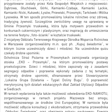
przygotowane zostały przez Koła Gospodyń Wiejskich z miejscowości:
Dąbrowa, Głuchówek, Górki, Kamianki-Czabaje, Kamianki Lackie,
Kamianki-Nicki, Kukawki, Łysów, Pniewiski, Przesmyki, Tarkówek i Wólka
Łysowska. W ten sposób promowaliśmy lokalne rolnictwo oraz zdrową,
tradycyjną żywność. Szczególnie zwróciliśmy uwagę na uprawianą w
Gminie Przesmyki truskawkę, która była motywem przewodnim w
konkursach cukierniczym i plastycznym, oraz inspiracją do umieszczenia
na terenie festynu „foto-ścianki” w kształcie truskawki.
Z inicjatywy Oddziału Terenowego Krajowego Ośrodka Wsparcia Rolnictwa
w Warszawie zorganizowaliśmy m.in. quiz ph. „Kupuj świadomie”, w
którym licznie uczestniczyły dzieci i młodzież. Na uczestników quizu
czekały drobne upominki.
Ochotnicza Straż Pożarna w Przesmykach zainicjowała organizację
stoiska „EKO – Przesmyki”, na którym promowaliśmy postawy
proekologiczne. Dzieci i młodzież, które zapoznały się z zasadami
segregacji odpadów i poprawnie wykonały zadania z tej tematyki,
otrzymały drobne upominki, sfinansowane przez Stowarzyszenie
„Lokalna Grupa Działania – Tygiel Doliny Bugu”. O poprawność
merytoryczną tych działań edukacyjnych dbał Zakład Utylizacji Odpadów
w Siedlcach.
W ramach wydarzenia była także możliwość odwiedzenia EKO-NAMIOTU,
zorganizowanego w ramach projektu Mazowsze bez smogu,
współfinansowanego ze środków Unii Europejskiej. W namiocie była
możliwość odbycia konsultacji z ekodoradcami, otrzymania przewodnika
„Oddychaj Świadomie” oraz obejrzenia pokazu naukowego: Energia