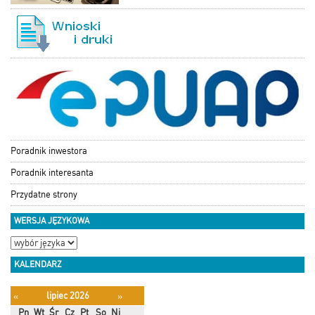
Poradnik inwestora
Poradnik interesanta
Przydatne strony
WERSJA JĘZYKOWA
KALENDARZ
lipiec 2026
«
»
Pn
Wt
Śr
Cz
Pt
So
Ni