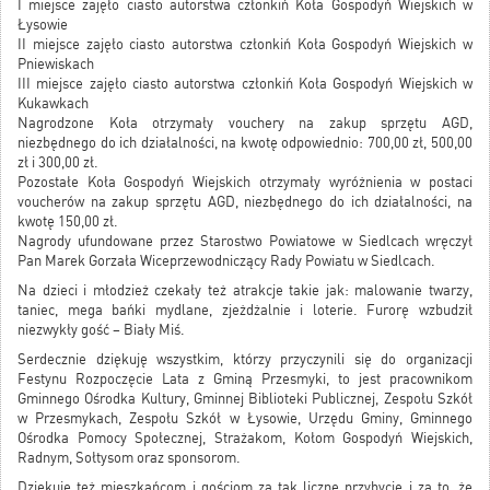
I miejsce zajęło ciasto autorstwa członkiń Koła Gospodyń Wiejskich w
Łysowie
II miejsce zajęło ciasto autorstwa członkiń Koła Gospodyń Wiejskich w
Pniewiskach
III miejsce zajęło ciasto autorstwa członkiń Koła Gospodyń Wiejskich w
Kukawkach
Nagrodzone Koła otrzymały vouchery na zakup sprzętu AGD,
niezbędnego do ich działalności, na kwotę odpowiednio: 700,00 zł, 500,00
zł i 300,00 zł.
Pozostałe Koła Gospodyń Wiejskich otrzymały wyróżnienia w postaci
voucherów na zakup sprzętu AGD, niezbędnego do ich działalności, na
kwotę 150,00 zł.
Nagrody ufundowane przez Starostwo Powiatowe w Siedlcach wręczył
Pan Marek Gorzała Wiceprzewodniczący Rady Powiatu w Siedlcach.
Na dzieci i młodzież czekały też atrakcje takie jak: malowanie twarzy,
taniec, mega bańki mydlane, zjeżdżalnie i loterie. Furorę wzbudził
niezwykły gość – Biały Miś.
Serdecznie dziękuję wszystkim, którzy przyczynili się do organizacji
Festynu Rozpoczęcie Lata z Gminą Przesmyki, to jest pracownikom
Gminnego Ośrodka Kultury, Gminnej Biblioteki Publicznej, Zespołu Szkół
w Przesmykach, Zespołu Szkół w Łysowie, Urzędu Gminy, Gminnego
Ośrodka Pomocy Społecznej, Strażakom, Kołom Gospodyń Wiejskich,
Radnym, Sołtysom oraz sponsorom.
Dziękuję też mieszkańcom i gościom za tak liczne przybycie i za to, że