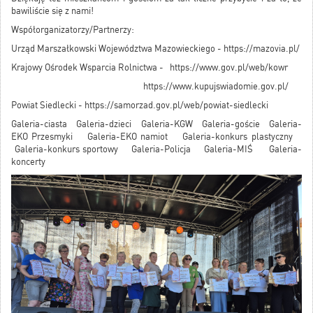
bawiliście się z nami!
Współorganizatorzy/Partnerzy:
Urząd Marszałkowski Województwa Mazowieckiego -
https://mazovia.pl/
Krajowy Ośrodek Wsparcia Rolnictwa -
https://www.gov.pl/web/kowr
https://www.kupujswiadomie.gov.pl/
Powiat Siedlecki -
https://samorzad.gov.pl/web/powiat-siedlecki
Galeria-ciasta
Galeria-dzieci
Galeria-KGW
Galeria-goście
Galeria-
EKO Przesmyk
i
Galeria-EKO namiot
Galeria-konkurs plastyczny
Galeria-konkurs sportowy
Galeria-Policja
Galeria-MIŚ
Galeria-
koncerty