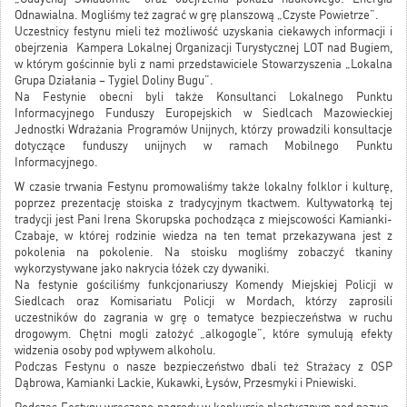
Odnawialna. Mogliśmy też zagrać w grę planszową „Czyste Powietrze”.
Uczestnicy festynu mieli też możliwość uzyskania ciekawych informacji i
obejrzenia Kampera Lokalnej Organizacji Turystycznej LOT nad Bugiem,
w którym gościnnie byli z nami przedstawiciele Stowarzyszenia „Lokalna
Grupa Działania – Tygiel Doliny Bugu”.
Na Festynie obecni byli także Konsultanci Lokalnego Punktu
Informacyjnego Funduszy Europejskich w Siedlcach Mazowieckiej
Jednostki Wdrażania Programów Unijnych, którzy prowadzili konsultacje
dotyczące funduszy unijnych w ramach Mobilnego Punktu
Informacyjnego.
W czasie trwania Festynu promowaliśmy także lokalny folklor i kulturę,
poprzez prezentację stoiska z tradycyjnym tkactwem. Kultywatorką tej
tradycji jest Pani Irena Skorupska pochodząca z miejscowości Kamianki-
Czabaje, w której rodzinie wiedza na ten temat przekazywana jest z
pokolenia na pokolenie. Na stoisku mogliśmy zobaczyć tkaniny
wykorzystywane jako nakrycia łóżek czy dywaniki.
Na festynie gościliśmy funkcjonariuszy Komendy Miejskiej Policji w
Siedlcach oraz Komisariatu Policji w Mordach, którzy zaprosili
uczestników do zagrania w grę o tematyce bezpieczeństwa w ruchu
drogowym. Chętni mogli założyć „alkogogle”, które symulują efekty
widzenia osoby pod wpływem alkoholu.
Podczas Festynu o nasze bezpieczeństwo dbali też Strażacy z OSP
Dąbrowa, Kamianki Lackie, Kukawki, Łysów, Przesmyki i Pniewiski.