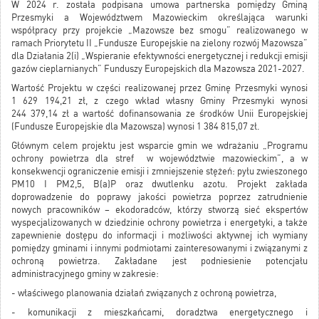
W 2024 r. została podpisana umowa partnerska pomiędzy Gminą
Przesmyki a Województwem Mazowieckim określająca warunki
współpracy przy projekcie „Mazowsze bez smogu” realizowanego w
ramach Priorytetu II „Fundusze Europejskie na zielony rozwój Mazowsza”
dla Działania 2(i) „Wspieranie efektywności energetycznej i redukcji emisji
gazów cieplarnianych” Funduszy Europejskich dla Mazowsza 2021-2027.
Wartość Projektu w części realizowanej przez Gminę Przesmyki wynosi
1 629 194,21 zł, z czego wkład własny Gminy Przesmyki wynosi
244 379,14 zł a wartość dofinansowania ze środków Unii Europejskiej
(Fundusze Europejskie dla Mazowsza) wynosi 1 384 815,07 zł.
Głównym celem projektu jest wsparcie gmin we wdrażaniu „Programu
ochrony powietrza dla stref w województwie mazowieckim”, a w
konsekwencji ograniczenie emisji i zmniejszenie stężeń: pyłu zwieszonego
PM10 I PM2,5, B(a)P oraz dwutlenku azotu. Projekt zakłada
doprowadzenie do poprawy jakości powietrza poprzez zatrudnienie
nowych pracowników – ekodoradców, którzy stworzą sieć ekspertów
wyspecjalizowanych w dziedzinie ochrony powietrza i energetyki, a także
zapewnienie dostępu do informacji i możliwości aktywnej ich wymiany
pomiędzy gminami i innymi podmiotami zainteresowanymi i związanymi z
ochroną powietrza. Zakładane jest podniesienie potencjału
administracyjnego gminy w zakresie:
- właściwego planowania działań związanych z ochroną powietrza,
- komunikacji z mieszkańcami, doradztwa energetycznego i