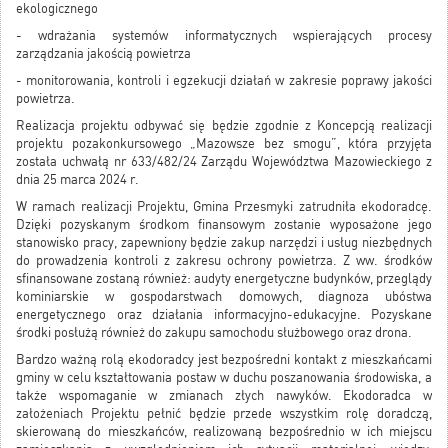
ekologicznego
- wdrażania systemów informatycznych wspierających procesy
zarządzania jakością powietrza
- monitorowania, kontroli i egzekucji działań w zakresie poprawy jakości
powietrza.
Realizacja projektu odbywać się będzie zgodnie z Koncepcją realizacji
projektu pozakonkursowego „Mazowsze bez smogu”, która przyjęta
została uchwałą nr 633/482/24 Zarządu Województwa Mazowieckiego z
dnia 25 marca 2024 r.
W ramach realizacji Projektu, Gmina Przesmyki zatrudniła ekodoradcę.
Dzięki pozyskanym środkom finansowym zostanie wyposażone jego
stanowisko pracy, zapewniony będzie zakup narzędzi i usług niezbędnych
do prowadzenia kontroli z zakresu ochrony powietrza. Z ww. środków
sfinansowane zostaną również: audyty energetyczne budynków, przeglądy
kominiarskie w gospodarstwach domowych, diagnoza ubóstwa
energetycznego oraz działania informacyjno-edukacyjne. Pozyskane
środki posłużą również do zakupu samochodu służbowego oraz drona.
Bardzo ważną rolą ekodoradcy jest bezpośredni kontakt z mieszkańcami
gminy w celu kształtowania postaw w duchu poszanowania środowiska, a
także wspomaganie w zmianach złych nawyków. Ekodoradca w
założeniach Projektu pełnić będzie przede wszystkim rolę doradczą,
skierowaną do mieszkańców, realizowaną bezpośrednio w ich miejscu