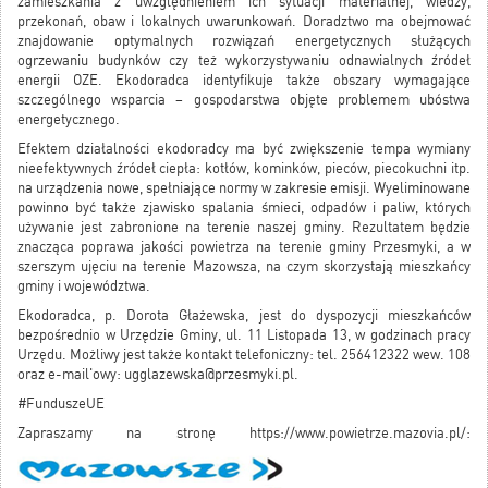
zamieszkania z uwzględnieniem ich sytuacji materialnej, wiedzy,
przekonań, obaw i lokalnych uwarunkowań. Doradztwo ma obejmować
znajdowanie optymalnych rozwiązań energetycznych służących
ogrzewaniu budynków czy też wykorzystywaniu odnawialnych źródeł
energii OZE. Ekodoradca identyfikuje także obszary wymagające
szczególnego wsparcia – gospodarstwa objęte problemem ubóstwa
energetycznego.
Efektem działalności ekodoradcy ma być zwiększenie tempa wymiany
nieefektywnych źródeł ciepła: kotłów, kominków, pieców, piecokuchni itp.
na urządzenia nowe, spełniające normy w zakresie emisji. Wyeliminowane
powinno być także zjawisko spalania śmieci, odpadów i paliw, których
używanie jest zabronione na terenie naszej gminy. Rezultatem będzie
znacząca poprawa jakości powietrza na terenie gminy Przesmyki, a w
szerszym ujęciu na terenie Mazowsza, na czym skorzystają mieszkańcy
gminy i województwa.
Ekodoradca, p. Dorota Głażewska, jest do dyspozycji mieszkańców
bezpośrednio w Urzędzie Gminy, ul. 11 Listopada 13, w godzinach pracy
Urzędu. Możliwy jest także kontakt telefoniczny: tel. 256412322 wew. 108
oraz e-mail'owy: ugglazewska@przesmyki.pl.
#FunduszeUE
Zapraszamy na stronę https://www.powietrze.mazovia.pl/: