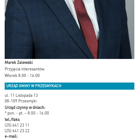
Marek Zalewski
Przyjęcia interesantów:
Wtorek 8:00 - 16:00
URZĄD GMINY W PRZESMYKACH
ul. 11 Listopada 13
08-109 Przesmyki
Urząd czynny w dniach:
* pon. - pt. – 8:00 - 16:00
tel./faks
(25) 641 23 11
(25) 641 23 22
e-mail: