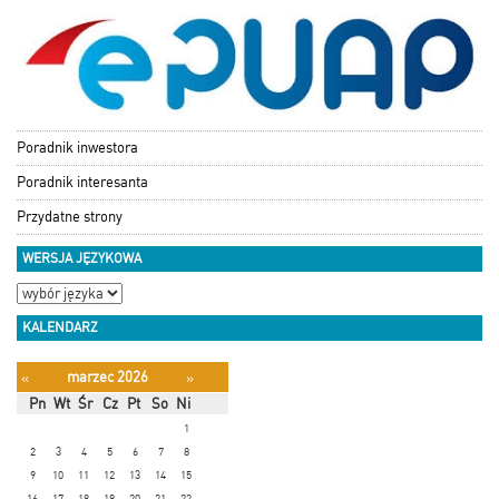
Poradnik inwestora
Poradnik interesanta
Przydatne strony
WERSJA JĘZYKOWA
KALENDARZ
marzec 2026
«
»
Pn
Wt
Śr
Cz
Pt
So
Ni
1
2
3
4
5
6
7
8
9
10
11
12
13
14
15
16
17
18
19
20
21
22