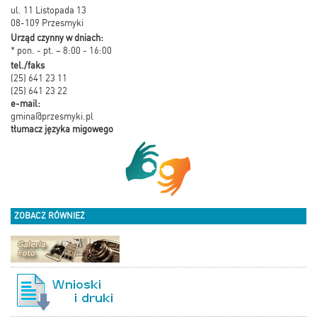
ul. 11 Listopada 13
08-109 Przesmyki
Urząd czynny w dniach:
* pon. - pt. – 8:00 - 16:00
tel./faks
(25) 641 23 11
(25) 641 23 22
e-mail:
gmina@przesmyki.pl
tłumacz języka migowego
ZOBACZ RÓWNIEŻ