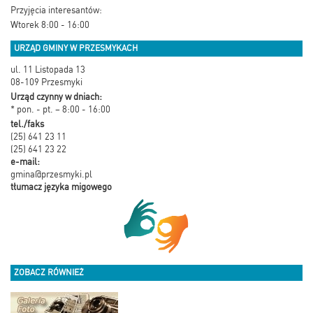
Przyjęcia interesantów:
Wtorek 8:00 - 16:00
URZĄD GMINY W PRZESMYKACH
ul. 11 Listopada 13
08-109 Przesmyki
Urząd czynny w dniach:
* pon. - pt. – 8:00 - 16:00
tel./faks
(25) 641 23 11
(25) 641 23 22
e-mail:
gmina@przesmyki.pl
tłumacz języka migowego
ZOBACZ RÓWNIEŻ