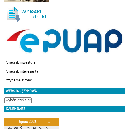
Poradnik inwestora
Poradnik interesanta
Przydatne strony
WERSJA JĘZYKOWA
KALENDARZ
lipiec 2026
«
»
Pn
Wt
Śr
Cz
Pt
So
Ni