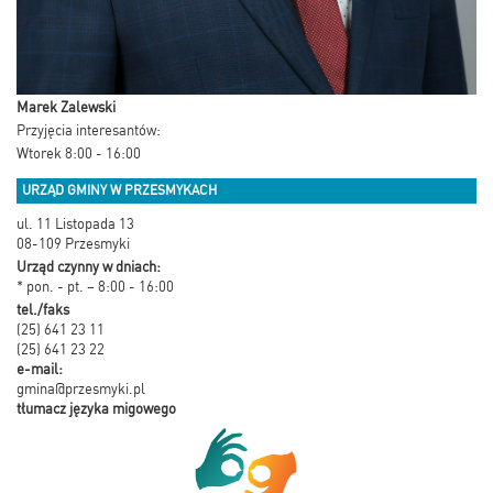
Marek Zalewski
Przyjęcia interesantów:
Wtorek 8:00 - 16:00
URZĄD GMINY W PRZESMYKACH
ul. 11 Listopada 13
08-109 Przesmyki
Urząd czynny w dniach:
* pon. - pt. – 8:00 - 16:00
tel./faks
(25) 641 23 11
(25) 641 23 22
e-mail:
gmina@przesmyki.pl
tłumacz języka migowego