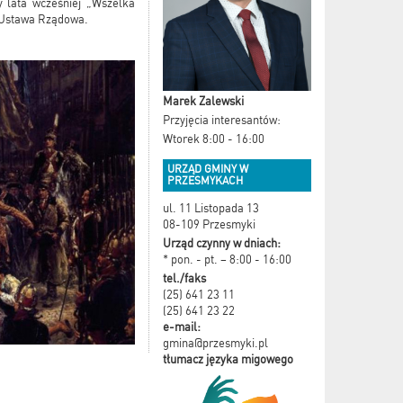
y lata wcześniej „Wszelka
a Ustawa Rządowa.
Marek Zalewski
Przyjęcia interesantów:
Wtorek 8:00 - 16:00
URZĄD GMINY W
PRZESMYKACH
ul. 11 Listopada 13
08-109 Przesmyki
Urząd czynny w dniach:
* pon. - pt. – 8:00 - 16:00
tel./faks
(25) 641 23 11
(25) 641 23 22
e-mail:
gmina@przesmyki.pl
tłumacz języka migowego