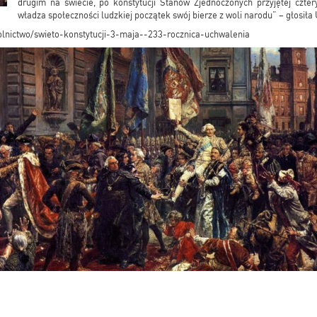
drugim na świecie, po konstytucji Stanów Zjednoczonych przyjętej czter
władza społeczności ludzkiej początek swój bierze z woli narodu” – głosił
olnictwo/swieto-konstytucji-3-maja--233-rocznica-uchwalenia