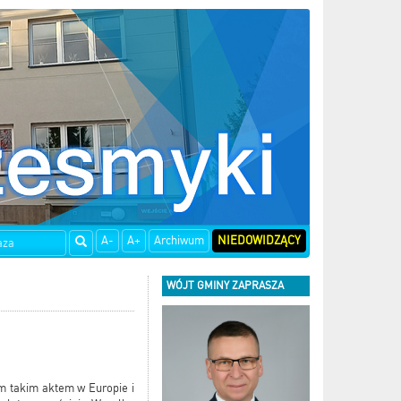
A-
A+
Archiwum
NIEDOWIDZĄCY
WÓJT GMINY ZAPRASZA
ym takim aktem w Europie i