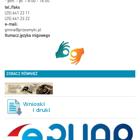
* pon. - pt. – 8:00 - 16:00
tel./faks
(25) 641 23 11
(25) 641 23 22
e-mail:
gmina@przesmyki.pl
tłumacz języka migowego
ZOBACZ RÓWNIEŻ