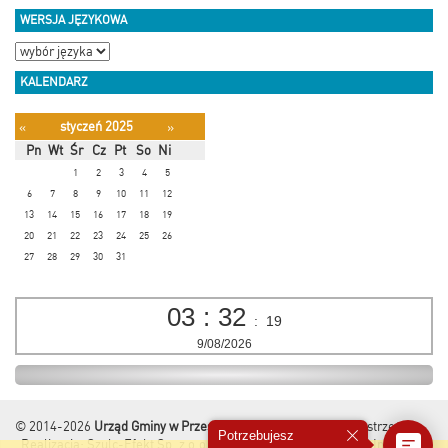
WERSJA JĘZYKOWA
KALENDARZ
styczeń 2025
«
»
Pn
Wt
Śr
Cz
Pt
So
Ni
1
2
3
4
5
6
7
8
9
10
11
12
13
14
15
16
17
18
19
20
21
22
23
24
25
26
27
28
29
30
31
03
:
32
:
20
9/08/2026
© 2014-2026
Urząd Gminy w Przesmykach
Wszelkie Prawa Zastrzeżone.
Potrzebujesz
Realizacja:
Szulc-Efekt Sp. z o.o. & www.gmina.pl
&
Marcom Interactive