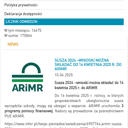
Polityka prywatności
Deklaracja dostępności
LICZNIK ODWIEDZIN
W tym miesiącu: 16475
W sumie: 175866
NEWS
SUSZA 2024 –WNIOSKI MOŻNA
SKŁADAĆ DO 16 KWIETNIA 2025 R. DO
ARIMR
10.04.2025
Susza 2024 –wnioski można składać do 16
kwietnia 2025 r. do ARiMR
Do 16 kwietnia 2025 r. rolnicy, w których
gospodarstwach ubiegłoroczna susza
wyrządziła szkody, mogą się ubiegać o wsparcie. ARiMR uruchomiła
3
programy pomocy finansowej
. Nabory są prowadzone za pośrednictwem
PUE ARiMR.
https://www.infor.pl/twoje-pieniadze/swiadczenia/6907764,arimr-susza-