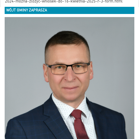
2024-mozna-zlozyc-wniosek-do-16-kwietnia-2025-r-3-form.html
WÓJT GMINY ZAPRASZA