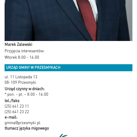
Marek Zalewski
Przyjęcia interesantów:
Wtorek 8:00 - 16:00
URZĄD GMINY W PRZESMYKACH
ul. 11 Listopada 13
08-109 Przesmyki
Urząd czynny w dniach:
* pon. - pt. – 8:00 - 16:00
tel./faks
(25) 641 23 11
(25) 641 23 22
e-mail:
gmina@przesmyki.pl
tłumacz języka migowego