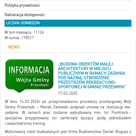
Polityka prywatności
Deklaracja dostępności
LICZNIK ODWIEDZIN
W tym miesiącu: 11126
W sumie: 170517
NEWS
„BUDOWA OBIEKTÓW MAŁEJ
ARCHITEKTURY W MIEJSCU
PUBLICZNYM W RAMACH ZADANIA
POD NAZWĄ: STWORZENIE
PRZESTRZENI REKREACYJNO-
SPORTOWEJ W GMINIE PRZESMYKI”
17.03.2025
W dniu 14.03.2025r po przeprowadzeniu procedury przetargowej Wójt
Gminy Przesmyki – Marek Zalewski podpisał umowę na realizację ww.
zadania. W ramach prac zostanie wybudowany min. tor Pumtrack.-
specjalnie przygotowany tor zamknięty łączący jazdę jednośladem
i wszechstronny trening.
Wykonawcą robót budowlanych jest firma Budownictwo Daniel Bogusz z