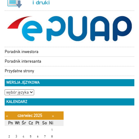
Poradnik inwestora
Poradnik interesanta
Przydatne strony
WERSJA JĘZYKOWA
KALENDARZ
czerwiec 2025
«
»
Pn
Wt
Śr
Cz
Pt
So
Ni
1
2
3
4
5
6
7
8