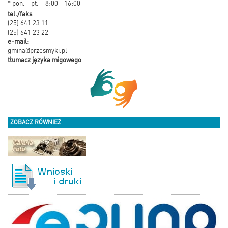
* pon. - pt. – 8:00 - 16:00
tel./faks
(25) 641 23 11
(25) 641 23 22
e-mail:
gmina@przesmyki.pl
tłumacz języka migowego
ZOBACZ RÓWNIEŻ