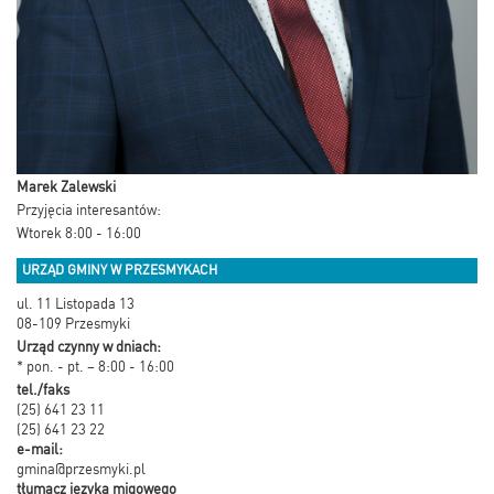
Marek Zalewski
Przyjęcia interesantów:
Wtorek 8:00 - 16:00
URZĄD GMINY W PRZESMYKACH
ul. 11 Listopada 13
08-109 Przesmyki
Urząd czynny w dniach:
* pon. - pt. – 8:00 - 16:00
tel./faks
(25) 641 23 11
(25) 641 23 22
e-mail:
gmina@przesmyki.pl
tłumacz języka migowego