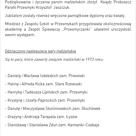
Podziękowania i życzenia parom małżeńskim złożył Ksiądz Proboszcz
Parafii Przesmyki Krzysztof Jaszczuk.
Jubilatom zostały również wręczone pamiątkowe dyplomy oraz kwiaty.
Młodzież z Zespołu Szkół w Przesmykach przygotowała okolicznościową
akademię a Zespół Śpiewaczy „Przesmyczanki” uświetnił uroczystość
swoim występem.
Odznaczono następujące pary małżeńskie
Są to pary, które zawarły związek małżeński w 1973 roku:
- Danielę i Wacława Izdebskich zam. Pniewiski
- Halinę i Alfreda Kicka zam. Stare Rzewuski
- Henrykę i Tadeusza Lipińskich zam. Przesmyki
- Krystynę i Józefa Paprockich zam. Przesmyki
- Danutę i Mieczysława Skolimowskich zam. Głuchówek
- Grażynę i Andrzeja Tarapata zam. Łysów
- Stanisławę i Stanisława Zdun zam. Kamianki-Czabaje