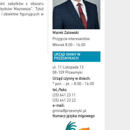
ieli zabytków z obszaru
abytków Mazowsza". Tytuł
i obiektów figurujących w
Marek Zalewski
Przyjęcia interesantów:
Wtorek 8:00 - 16:00
URZĄD GMINY W
PRZESMYKACH
ul. 11 Listopada 13
08-109 Przesmyki
Urząd czynny w dniach:
* pon. - pt. – 8:00 - 16:00
tel./faks
(25) 641 23 11
(25) 641 23 22
e-mail:
gmina@przesmyki.pl
tłumacz języka migowego