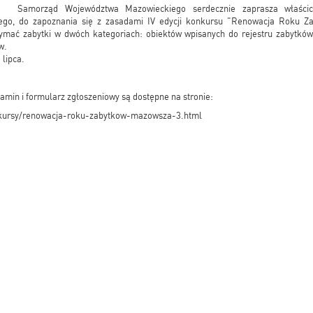
Samorząd Województwa Mazowieckiego serdecznie zaprasza właścic
go, do zapoznania się z zasadami IV edycji konkursu "Renowacja Roku Z
ymać zabytki w dwóch kategoriach: obiektów wpisanych do rejestru zabytków 
w.
 lipca.
amin i formularz zgłoszeniowy są dostępne na stronie:
onkursy/renowacja-roku-zabytkow-mazowsza-3.html