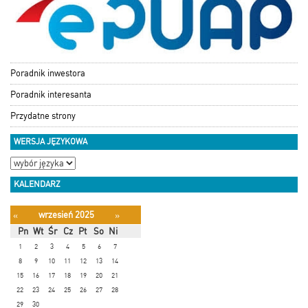
Poradnik inwestora
Poradnik interesanta
Przydatne strony
WERSJA JĘZYKOWA
KALENDARZ
wrzesień 2025
«
»
Pn
Wt
Śr
Cz
Pt
So
Ni
1
2
3
4
5
6
7
8
9
10
11
12
13
14
15
16
17
18
19
20
21
22
23
24
25
26
27
28
29
30