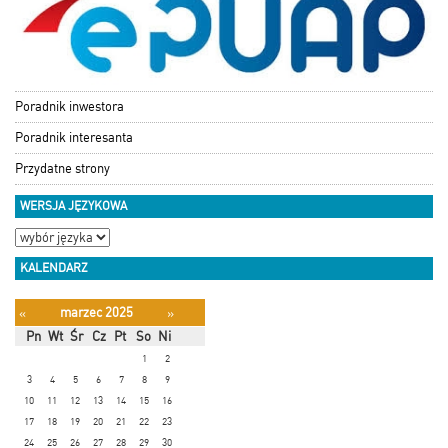
Poradnik inwestora
Poradnik interesanta
Przydatne strony
WERSJA JĘZYKOWA
KALENDARZ
marzec 2025
«
»
Pn
Wt
Śr
Cz
Pt
So
Ni
1
2
3
4
5
6
7
8
9
10
11
12
13
14
15
16
17
18
19
20
21
22
23
24
25
26
27
28
29
30