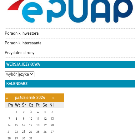
Poradnik inwestora
Poradnik interesanta
Przydatne strony
WERSJA JĘZYKOWA
KALENDARZ
październik 2024
«
»
Pn
Wt
Śr
Cz
Pt
So
Ni
1
2
3
4
5
6
7
8
9
10
11
12
13
14
15
16
17
18
19
20
21
22
23
24
25
26
27
28
29
30
31