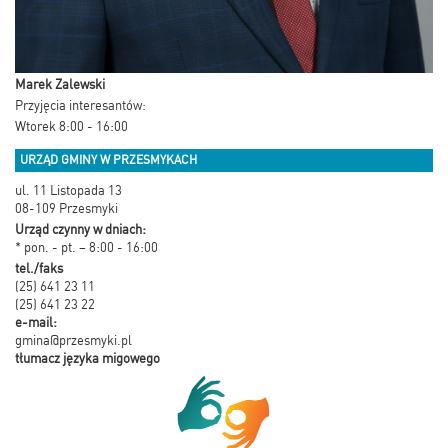
Marek Zalewski
Przyjęcia interesantów:
Wtorek 8:00 - 16:00
URZĄD GMINY W PRZESMYKACH
ul. 11 Listopada 13
08-109 Przesmyki
Urząd czynny w dniach:
* pon. - pt. – 8:00 - 16:00
tel./faks
(25) 641 23 11
(25) 641 23 22
e-mail:
gmina@przesmyki.pl
tłumacz języka migowego