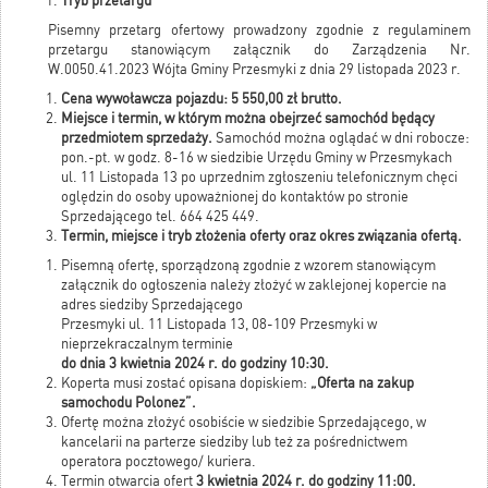
Tryb przetargu
Pisemny przetarg ofertowy prowadzony zgodnie z regulaminem
przetargu stanowiącym załącznik do Zarządzenia Nr.
W.0050.41.2023 Wójta Gminy Przesmyki z dnia 29 listopada 2023 r.
Cena wywoławcza pojazdu: 5 550,00 zł brutto.
Miejsce i termin, w którym można obejrzeć samochód będący
przedmiotem sprzedaży.
Samochód można oglądać w dni robocze:
pon.-pt. w godz. 8-16 w siedzibie Urzędu Gminy w Przesmykach
ul. 11 Listopada 13 po uprzednim zgłoszeniu telefonicznym chęci
oględzin do osoby upoważnionej do kontaktów po stronie
Sprzedającego tel. 664 425 449.
Termin, miejsce i tryb złożenia oferty oraz okres związania ofertą.
Pisemną ofertę, sporządzoną zgodnie z wzorem stanowiącym
załącznik do ogłoszenia należy złożyć w zaklejonej kopercie na
adres siedziby Sprzedającego
Przesmyki ul. 11 Listopada 13, 08-109 Przesmyki w
nieprzekraczalnym terminie
do dnia 3 kwietnia 2024 r. do godziny 10:30.
Koperta musi zostać opisana dopiskiem:
„Oferta na zakup
samochodu Polonez”.
Ofertę można złożyć osobiście w siedzibie Sprzedającego, w
kancelarii na parterze siedziby lub też za pośrednictwem
operatora pocztowego/ kuriera.
Termin otwarcia ofert
3 kwietnia 2024 r. do godziny 11:00.