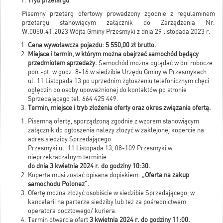
Tryb przetargu
Pisemny przetarg ofertowy prowadzony zgodnie z regulaminem
przetargu stanowiącym załącznik do Zarządzenia Nr.
W.0050.41.2023 Wójta Gminy Przesmyki z dnia 29 listopada 2023 r.
Cena wywoławcza pojazdu: 5 550,00 zł brutto.
Miejsce i termin, w którym można obejrzeć samochód będący
przedmiotem sprzedaży.
Samochód można oglądać w dni robocze:
pon.-pt. w godz. 8-16 w siedzibie Urzędu Gminy w Przesmykach
ul. 11 Listopada 13 po uprzednim zgłoszeniu telefonicznym chęci
oględzin do osoby upoważnionej do kontaktów po stronie
Sprzedającego tel. 664 425 449.
Termin, miejsce i tryb złożenia oferty oraz okres związania ofertą.
Pisemną ofertę, sporządzoną zgodnie z wzorem stanowiącym
załącznik do ogłoszenia należy złożyć w zaklejonej kopercie na
adres siedziby Sprzedającego
Przesmyki ul. 11 Listopada 13, 08-109 Przesmyki w
nieprzekraczalnym terminie
do dnia 3 kwietnia 2024 r. do godziny 10:30.
Koperta musi zostać opisana dopiskiem:
„Oferta na zakup
samochodu Polonez”.
Ofertę można złożyć osobiście w siedzibie Sprzedającego, w
kancelarii na parterze siedziby lub też za pośrednictwem
operatora pocztowego/ kuriera.
Termin otwarcia ofert
3 kwietnia 2024 r. do godziny 11:00.