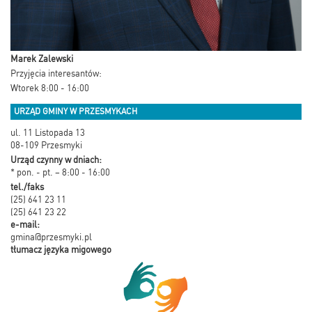
Marek Zalewski
Przyjęcia interesantów:
Wtorek 8:00 - 16:00
URZĄD GMINY W PRZESMYKACH
ul. 11 Listopada 13
08-109 Przesmyki
Urząd czynny w dniach:
* pon. - pt. – 8:00 - 16:00
tel./faks
(25) 641 23 11
(25) 641 23 22
e-mail:
gmina@przesmyki.pl
tłumacz języka migowego