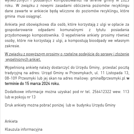
wytworzonych i poddanych kompostowaniu) na terenie gminy w 2023
roku. W związku z nowymi zasadami obliczenia poziomów recyklingu
dane zawarte w ankiecie będą wliczone do poziomów recyklingu, które
gmina musi osiągnąć.
Ankieta jest obowiązkowa dla osób, które korzystają z ulgi w opłacie za
gospodarowanie odpadami komunalnymi z tytułu posiadania
przydomowego kompostownika. O wypełnienie ankiety prosimy również
osoby, które nie korzystają z ulgi, a kompostują bioodpady we własnym
zakresie.
W związku z powyższym prosimy o rzetelne podejście do sprawy i złożenie
wypełnionych ankiet.
Wypełnioną ankietę należy dostarczyć do Urzędu Gminy, przesłać pocztą
tradycyjną na adres: Urząd Gminy w Przesmykach, ul. 11 Listopada 13,
08-109 Przesmyki lub jej skan na adres mailowy:
gmina@przesmyki.pl
w
terminie do 15 marca 2024 roku.
Dodatkowe informacje można uzyskać pod nr tel. 256412322 wew. 113
lub w pokoju nr 13
Druk ankiety można pobrać poniżej lub w budynku Urzędu Gminy
Ankieta
Klauzula informacyjna