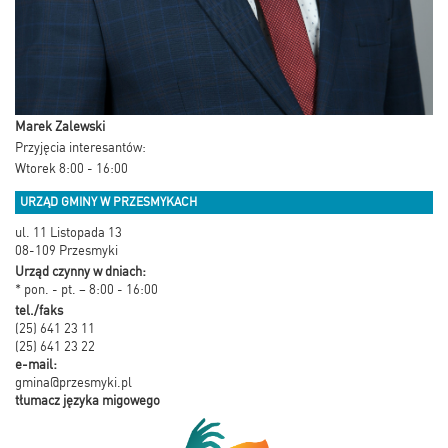
Marek Zalewski
Przyjęcia interesantów:
Wtorek 8:00 - 16:00
URZĄD GMINY W PRZESMYKACH
ul. 11 Listopada 13
08-109 Przesmyki
Urząd czynny w dniach:
* pon. - pt. – 8:00 - 16:00
tel./faks
(25) 641 23 11
(25) 641 23 22
e-mail:
gmina@przesmyki.pl
tłumacz języka migowego