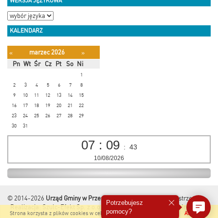
WERSJA JĘZYKOWA
KALENDARZ
marzec 2026
«
»
Pn
Wt
Śr
Cz
Pt
So
Ni
1
2
3
4
5
6
7
8
9
10
11
12
13
14
15
16
17
18
19
20
21
22
23
24
25
26
27
28
29
30
31
07
:
09
:
44
10/08/2026
© 2014-2026
Urząd Gminy w Przesmykach
Wszelkie Prawa Zastrzeżone.
Potrzebujesz
Realizacja:
Szulc-Efekt Sp. z o.o. & www.gmina.pl
&
Marcom Interactive
pomocy?
Strona korzysta z plików cookies w celu realizacji usług i zgodnie z
Akceptuję