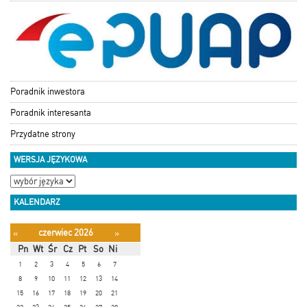
Poradnik inwestora
Poradnik interesanta
Przydatne strony
WERSJA JĘZYKOWA
KALENDARZ
czerwiec 2026
«
»
Pn
Wt
Śr
Cz
Pt
So
Ni
1
2
3
4
5
6
7
8
9
10
11
12
13
14
15
16
17
18
19
20
21