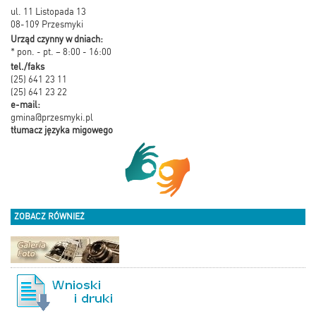
ul. 11 Listopada 13
08-109 Przesmyki
Urząd czynny w dniach:
* pon. - pt. – 8:00 - 16:00
tel./faks
(25) 641 23 11
(25) 641 23 22
e-mail:
gmina@przesmyki.pl
tłumacz języka migowego
ZOBACZ RÓWNIEŻ