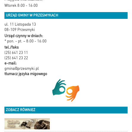
Wtorek 8:00 - 16:00
URZĄD GMINY W PRZESMYKACH
ul. 11 Listopada 13
08-109 Przesmyki
Urząd czynny w dniach:
* pon. - pt. – 8:00 - 16:00
tel./faks
(25) 641 23 11
(25) 641 23 22
e-mail:
gmina@przesmyki.pl
tłumacz języka migowego
ZOBACZ RÓWNIEŻ