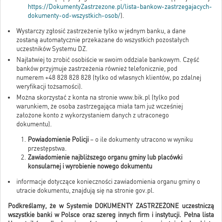
https://DokumentyZastrzezone.pl/lista-bankow-zastrzegajacych-
dokumenty-od-wszystkich-osob/
).
Wystarczy zgłosić zastrzeżenie tylko w jednym banku, a dane
zostaną automatycznie przekazane do wszystkich pozostałych
uczestników Systemu DZ.
Najłatwiej to zrobić osobiście w swoim oddziale bankowym. Część
banków przyjmuje zastrzeżenia również telefonicznie, pod
numerem +48 828 828 828 (tylko od własnych klientów, po zdalnej
weryfikacji tożsamości).
Można skorzystać z konta na stronie www.bik.pl (tylko pod
warunkiem, że osoba zastrzegająca miała tam już wcześniej
założone konto z wykorzystaniem danych z utraconego
dokumentu).
Powiadomienie Policji
– o ile dokumenty utracono w wyniku
przestępstwa.
Zawiadomienie najbliższego organu gminy lub placówki
konsularnej i wyrobienie nowego dokumentu
informacje dotyczące konieczności zawiadomienia organu gminy o
utracie dokumentu, znajdują się na stronie gov.pl.
Podkreślamy, że w Systemie DOKUMENTY ZASTRZEŻONE uczestniczą
wszystkie banki w Polsce oraz szereg innych firm i instytucji. Pełna lista