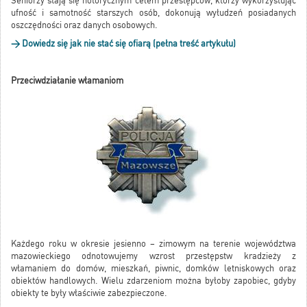
Seniorzy stają się notorycznym celem przestępców, którzy wykorzystując
ufność i samotność starszych osób, dokonują wyłudzeń posiadanych
oszczędności oraz danych osobowych.
> Dowiedz się jak nie stać się ofiarą (pełna treść artykułu)
Przeciwdziałanie włamaniom
Każdego roku w okresie jesienno – zimowym na terenie województwa
mazowieckiego odnotowujemy wzrost przestępstw kradzieży z
włamaniem do domów, mieszkań, piwnic, domków letniskowych oraz
obiektów handlowych. Wielu zdarzeniom można byłoby zapobiec, gdyby
obiekty te były właściwie zabezpieczone.