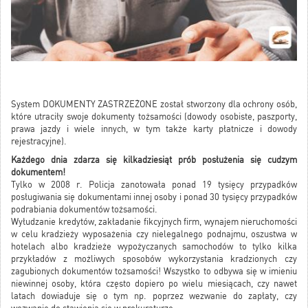
System DOKUMENTY ZASTRZEŻONE został stworzony dla ochrony osób,
które utraciły swoje dokumenty tożsamości (dowody osobiste, paszporty,
prawa jazdy i wiele innych, w tym także karty płatnicze i dowody
rejestracyjne).
Każdego dnia zdarza się kilkadziesiąt prób posłużenia się cudzym
dokumentem!
Tylko w 2008 r. Policja zanotowała ponad 19 tysięcy przypadków
posługiwania się dokumentami innej osoby i ponad 30 tysięcy przypadków
podrabiania dokumentów tożsamości.
Wyłudzanie kredytów, zakładanie fikcyjnych firm, wynajem nieruchomości
w celu kradzieży wyposażenia czy nielegalnego podnajmu, oszustwa w
hotelach albo kradzieże wypożyczanych samochodów to tylko kilka
przykładów z możliwych sposobów wykorzystania kradzionych czy
zagubionych dokumentów tożsamości! Wszystko to odbywa się w imieniu
niewinnej osoby, która często dopiero po wielu miesiącach, czy nawet
latach dowiaduje się o tym np. poprzez wezwanie do zapłaty, czy