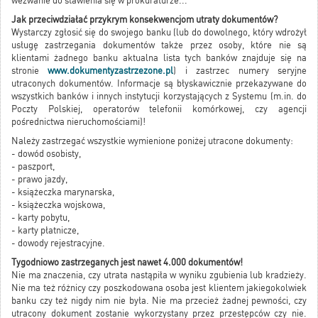
wezwanie do stawienia się w prokuraturze...
Jak przeciwdziałać przykrym konsekwencjom utraty dokumentów?
Wystarczy zgłosić się do swojego banku (lub do dowolnego, który wdrożył
usługę zastrzegania dokumentów także przez osoby, które nie są
klientami żadnego banku aktualna lista tych banków znajduje się na
stronie
www.dokumentyzastrzezone.pl
) i zastrzec numery seryjne
utraconych dokumentów. Informacje są błyskawicznie przekazywane do
wszystkich banków i innych instytucji korzystających z Systemu (m.in. do
Poczty Polskiej, operatorów telefonii komórkowej, czy agencji
pośrednictwa nieruchomościami)!
Należy zastrzegać wszystkie wymienione poniżej utracone dokumenty:
- dowód osobisty,
- paszport,
- prawo jazdy,
- książeczka marynarska,
- książeczka wojskowa,
- karty pobytu,
- karty płatnicze,
- dowody rejestracyjne.
Tygodniowo zastrzeganych jest nawet 4.000 dokumentów!
Nie ma znaczenia, czy utrata nastąpiła w wyniku zgubienia lub kradzieży.
Nie ma też różnicy czy poszkodowana osoba jest klientem jakiegokolwiek
banku czy też nigdy nim nie była. Nie ma przecież żadnej pewności, czy
utracony dokument zostanie wykorzystany przez przestępców czy nie.