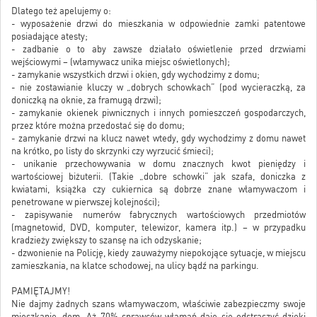
Dlatego też apelujemy o:
- wyposażenie drzwi do mieszkania w odpowiednie zamki patentowe
posiadające atesty;
- zadbanie o to aby zawsze działało oświetlenie przed drzwiami
wejściowymi – (włamywacz unika miejsc oświetlonych);
- zamykanie wszystkich drzwi i okien, gdy wychodzimy z domu;
- nie zostawianie kluczy w „dobrych schowkach” (pod wycieraczką, za
doniczką na oknie, za framugą drzwi);
- zamykanie okienek piwnicznych i innych pomieszczeń gospodarczych,
przez które można przedostać się do domu;
- zamykanie drzwi na klucz nawet wtedy, gdy wychodzimy z domu nawet
na krótko, po listy do skrzynki czy wyrzucić śmieci);
- unikanie przechowywania w domu znacznych kwot pieniędzy i
wartościowej biżuterii. (Takie „dobre schowki” jak szafa, doniczka z
kwiatami, książka czy cukiernica są dobrze znane włamywaczom i
penetrowane w pierwszej kolejności);
- zapisywanie numerów fabrycznych wartościowych przedmiotów
(magnetowid, DVD, komputer, telewizor, kamera itp.) – w przypadku
kradzieży zwiększy to szansę na ich odzyskanie;
- dzwonienie na Policję, kiedy zauważymy niepokojące sytuacje, w miejscu
zamieszkania, na klatce schodowej, na ulicy bądź na parkingu.
PAMIĘTAJMY!
Nie dajmy żadnych szans włamywaczom, właściwie zabezpieczmy swoje
mieszkanie, dom. Aż 70% sprawców włamań daje się odstraszyć dzięki