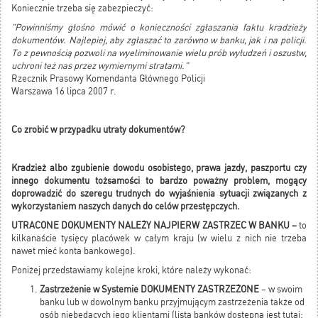
Koniecznie trzeba się zabezpieczyć:
"Powinniśmy głośno mówić o konieczności zgłaszania faktu kradzieży
dokumentów. Najlepiej, aby zgłaszać to zarówno w banku, jak i na policji.
To z pewnością pozwoli na wyeliminowanie wielu prób wyłudzeń i oszustw,
uchroni też nas przez wymiernymi stratami."
Rzecznik Prasowy Komendanta Głównego Policji
Warszawa 16 lipca 2007 r.
Co zrobić w przypadku utraty dokumentów?
Kradzież albo zgubienie dowodu osobistego, prawa jazdy, paszportu czy
innego dokumentu tożsamości to bardzo poważny problem, mogący
doprowadzić do szeregu trudnych do wyjaśnienia sytuacji związanych z
wykorzystaniem naszych danych do celów przestępczych.
UTRACONE DOKUMENTY NALEŻY NAJPIERW ZASTRZEC W BANKU –
to
kilkanaście tysięcy placówek w całym kraju (w wielu z nich nie trzeba
nawet mieć konta bankowego).
Poniżej przedstawiamy kolejne kroki, które należy wykonać:
Zastrzeżenie w Systemie DOKUMENTY ZASTRZEŻONE
– w swoim
banku lub w dowolnym banku przyjmującym zastrzeżenia także od
osób niebędących jego klientami (lista banków dostępna jest tutaj: