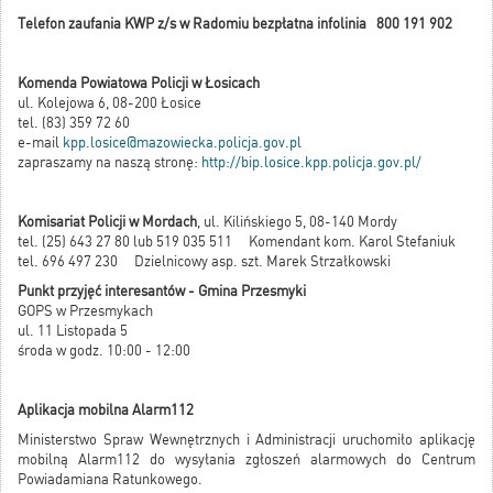
Telefon zaufania KWP z/s w Radomiu bezpłatna infolinia 800 191 902
Komenda Powiatowa Policji w Łosicach
ul. Kolejowa 6, 08-200 Łosice
tel. (83) 359 72 60
e-mail
kpp.losice@mazowiecka.policja.gov.pl
zapraszamy na naszą stronę:
http://bip.losice.kpp.policja.gov.pl/
Komisariat Policji w Mordach
, ul. Kilińskiego 5, 08-140 Mordy
tel. (25) 643 27 80 lub 519 035 511 Komendant kom. Karol Stefaniuk
tel. 696 497 230 Dzielnicowy asp. szt. Marek Strzałkowski
Punkt przyjęć interesantów - Gmina Przesmyki
GOPS w Przesmykach
ul. 11 Listopada 5
środa w godz. 10:00 - 12:00
Aplikacja mobilna Alarm112
Ministerstwo Spraw Wewnętrznych i Administracji uruchomiło aplikację
mobilną Alarm112 do wysyłania zgłoszeń alarmowych do Centrum
Powiadamiana Ratunkowego.