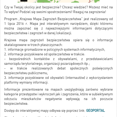
Czy w Twojej okolicy jest bezpiecznie? Chcesz wiedzieć? Możesz mieć na
To wpływ! Podziel się swoimi spostrzeżeniami! Reaguj na zagrożenia!
Program „Krajowa Mapa Zagrożeń Bezpieczeństwa” jest realizowany od
1 lipca 2016 r. Mapa jest interaktywnym narzędziem, dzięki któremu
można zapoznać się z najważniejszymi informacjami dotyczącymi
bezpieczeństwa i zagrożeń w danej lokalizacji.
Krajowa mapa zagrożeń bezpieczeństwa opiera się o informacje
skatalogowane w trzech płaszczyznach:
1. informacje gromadzone w policyjnych systemach informatycznych,
2. informacje pozyskiwane od społeczeństwa w trakcie:
- bezpośrednich kontaktów z obywatelami, z przedstawicielami
samorządu terytorialnego, organizacji pozarządowych itp.;
- w trakcie realizowanych debat społecznych poświęconych
bezpieczeństwu publicznemu,
3. informacje pozyskiwane od obywateli (internautów) z wykorzystaniem
platformy wymiany informacji.
Informacje prezentowane na mapach uwzględniają zarówno wybrane
kategorie przestępstw i wykroczeń jak i zagrożenia, które w subiektywnym
odczuciu mieszkańców negatywnie wpływają na ich poczucie
bezpieczeństwa.
Dostęp do interaktywnej mapy odbywa się poprzez link:
GEOPORTAL