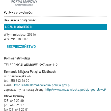
Polityka prywatności
Deklaracja dostępności
LICZNIK ODWIEDZIN
W tym miesiącu: 20616
W sumie: 180007
BEZPIECZEŃSTWO
Komisariaty Policji
TELEFONY ALARMOWE: 997
oraz
112
Komenda Miejska Policji w Siedlcach
ul. Starowiejska 66
tel. (25) 643 26 20
e-mail
kmp.siedlce@mazowiecka.policja.gov.pl
zapraszamy na naszą stronę:
http://www.mazowiecka.policja.gov.pl/wsi/
Oficer Dyżurny
(25) 643 23 60
(25) 643 26 17
fax (25) 643 22 01