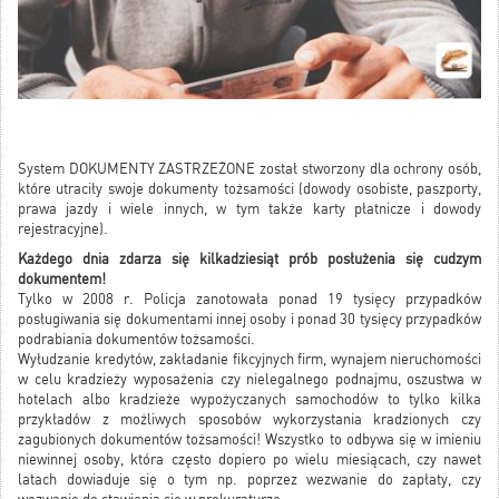
System DOKUMENTY ZASTRZEŻONE został stworzony dla ochrony osób,
które utraciły swoje dokumenty tożsamości (dowody osobiste, paszporty,
prawa jazdy i wiele innych, w tym także karty płatnicze i dowody
rejestracyjne).
Każdego dnia zdarza się kilkadziesiąt prób posłużenia się cudzym
dokumentem!
Tylko w 2008 r. Policja zanotowała ponad 19 tysięcy przypadków
posługiwania się dokumentami innej osoby i ponad 30 tysięcy przypadków
podrabiania dokumentów tożsamości.
Wyłudzanie kredytów, zakładanie fikcyjnych firm, wynajem nieruchomości
w celu kradzieży wyposażenia czy nielegalnego podnajmu, oszustwa w
hotelach albo kradzieże wypożyczanych samochodów to tylko kilka
przykładów z możliwych sposobów wykorzystania kradzionych czy
zagubionych dokumentów tożsamości! Wszystko to odbywa się w imieniu
niewinnej osoby, która często dopiero po wielu miesiącach, czy nawet
latach dowiaduje się o tym np. poprzez wezwanie do zapłaty, czy