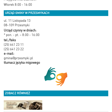
Wtorek 8:00 - 16:00
URZĄD GMINY W PRZESMYKACH
ul. 11 Listopada 13
08-109 Przesmyki
Urząd czynny w dniach:
* pon. - pt. – 8:00 - 16:00
tel./faks
(25) 641 23 11
(25) 641 23 22
e-mail:
gmina@przesmyki.pl
tłumacz języka migowego
ZOBACZ RÓWNIEŻ