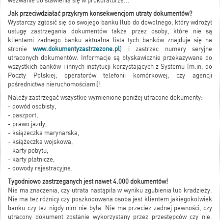
wezwanie do stawienia się w prokuraturze...
Jak przeciwdziałać przykrym konsekwencjom utraty dokumentów?
Wystarczy zgłosić się do swojego banku (lub do dowolnego, który wdrożył
usługę zastrzegania dokumentów także przez osoby, które nie są
klientami żadnego banku aktualna lista tych banków znajduje się na
stronie
www.dokumentyzastrzezone.pl
) i zastrzec numery seryjne
utraconych dokumentów. Informacje są błyskawicznie przekazywane do
wszystkich banków i innych instytucji korzystających z Systemu (m.in. do
Poczty Polskiej, operatorów telefonii komórkowej, czy agencji
pośrednictwa nieruchomościami)!
Należy zastrzegać wszystkie wymienione poniżej utracone dokumenty:
- dowód osobisty,
- paszport,
- prawo jazdy,
- książeczka marynarska,
- książeczka wojskowa,
- karty pobytu,
- karty płatnicze,
- dowody rejestracyjne.
Tygodniowo zastrzeganych jest nawet 4.000 dokumentów!
Nie ma znaczenia, czy utrata nastąpiła w wyniku zgubienia lub kradzieży.
Nie ma też różnicy czy poszkodowana osoba jest klientem jakiegokolwiek
banku czy też nigdy nim nie była. Nie ma przecież żadnej pewności, czy
utracony dokument zostanie wykorzystany przez przestępców czy nie.