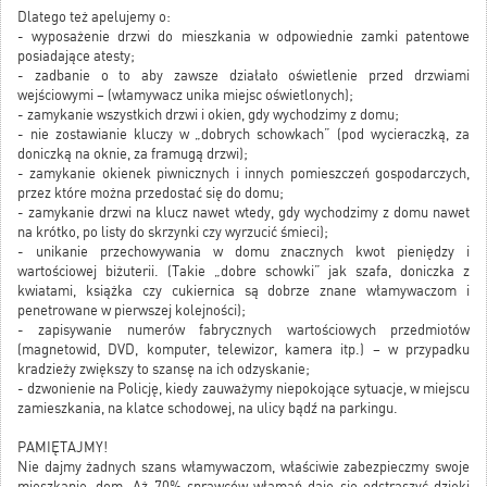
Dlatego też apelujemy o:
- wyposażenie drzwi do mieszkania w odpowiednie zamki patentowe
posiadające atesty;
- zadbanie o to aby zawsze działało oświetlenie przed drzwiami
wejściowymi – (włamywacz unika miejsc oświetlonych);
- zamykanie wszystkich drzwi i okien, gdy wychodzimy z domu;
- nie zostawianie kluczy w „dobrych schowkach” (pod wycieraczką, za
doniczką na oknie, za framugą drzwi);
- zamykanie okienek piwnicznych i innych pomieszczeń gospodarczych,
przez które można przedostać się do domu;
- zamykanie drzwi na klucz nawet wtedy, gdy wychodzimy z domu nawet
na krótko, po listy do skrzynki czy wyrzucić śmieci);
- unikanie przechowywania w domu znacznych kwot pieniędzy i
wartościowej biżuterii. (Takie „dobre schowki” jak szafa, doniczka z
kwiatami, książka czy cukiernica są dobrze znane włamywaczom i
penetrowane w pierwszej kolejności);
- zapisywanie numerów fabrycznych wartościowych przedmiotów
(magnetowid, DVD, komputer, telewizor, kamera itp.) – w przypadku
kradzieży zwiększy to szansę na ich odzyskanie;
- dzwonienie na Policję, kiedy zauważymy niepokojące sytuacje, w miejscu
zamieszkania, na klatce schodowej, na ulicy bądź na parkingu.
PAMIĘTAJMY!
Nie dajmy żadnych szans włamywaczom, właściwie zabezpieczmy swoje
mieszkanie, dom. Aż 70% sprawców włamań daje się odstraszyć dzięki