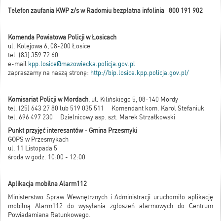
Telefon zaufania KWP z/s w Radomiu bezpłatna infolinia 800 191 902
Komenda Powiatowa Policji w Łosicach
ul. Kolejowa 6, 08-200 Łosice
tel. (83) 359 72 60
e-mail
kpp.losice@mazowiecka.policja.gov.pl
zapraszamy na naszą stronę:
http://bip.losice.kpp.policja.gov.pl/
Komisariat Policji w Mordach
, ul. Kilińskiego 5, 08-140 Mordy
tel. (25) 643 27 80 lub 519 035 511 Komendant kom. Karol Stefaniuk
tel. 696 497 230 Dzielnicowy asp. szt. Marek Strzałkowski
Punkt przyjęć interesantów - Gmina Przesmyki
GOPS w Przesmykach
ul. 11 Listopada 5
środa w godz. 10:00 - 12:00
Aplikacja mobilna Alarm112
Ministerstwo Spraw Wewnętrznych i Administracji uruchomiło aplikację
mobilną Alarm112 do wysyłania zgłoszeń alarmowych do Centrum
Powiadamiana Ratunkowego.