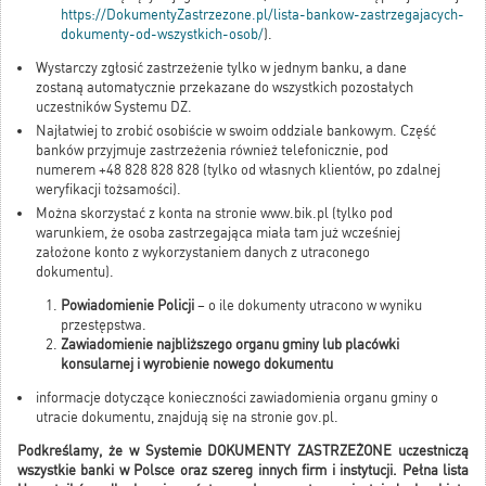
https://DokumentyZastrzezone.pl/lista-bankow-zastrzegajacych-
dokumenty-od-wszystkich-osob/
).
Wystarczy zgłosić zastrzeżenie tylko w jednym banku, a dane
zostaną automatycznie przekazane do wszystkich pozostałych
uczestników Systemu DZ.
Najłatwiej to zrobić osobiście w swoim oddziale bankowym. Część
banków przyjmuje zastrzeżenia również telefonicznie, pod
numerem +48 828 828 828 (tylko od własnych klientów, po zdalnej
weryfikacji tożsamości).
Można skorzystać z konta na stronie www.bik.pl (tylko pod
warunkiem, że osoba zastrzegająca miała tam już wcześniej
założone konto z wykorzystaniem danych z utraconego
dokumentu).
Powiadomienie Policji
– o ile dokumenty utracono w wyniku
przestępstwa.
Zawiadomienie najbliższego organu gminy lub placówki
konsularnej i wyrobienie nowego dokumentu
informacje dotyczące konieczności zawiadomienia organu gminy o
utracie dokumentu, znajdują się na stronie gov.pl.
Podkreślamy, że w Systemie DOKUMENTY ZASTRZEŻONE uczestniczą
wszystkie banki w Polsce oraz szereg innych firm i instytucji. Pełna lista