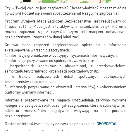
Czy w Twojej okolicy jest bezpiecznie? Chcesz wiedzieć? Możesz mieć na
To wpływ! Podziel się swoimi spostrzeżeniami! Reaguj na zagrożenia!
Program „Krajowa Mapa Zagrożeń Bezpieczeństwa” jest realizowany od
1 lipca 2016 r. Mapa jest interaktywnym narzędziem, dzięki któremu
można zapoznać się z najważniejszymi informacjami dotyczącymi
bezpieczeństwa i zagrożeń w danej lokalizacji.
Krajowa mapa zagrożeń bezpieczeństwa opiera się o informacje
skatalogowane w trzech płaszczyznach:
1. informacje gromadzone w policyjnych systemach informatycznych,
2. informacje pozyskiwane od społeczeństwa w trakcie:
- bezpośrednich kontaktów z obywatelami, z przedstawicielami
samorządu terytorialnego, organizacji pozarządowych itp.;
- w trakcie realizowanych debat społecznych poświęconych
bezpieczeństwu publicznemu,
3. informacje pozyskiwane od obywateli (internautów) z wykorzystaniem
platformy wymiany informacji.
Informacje prezentowane na mapach uwzględniają zarówno wybrane
kategorie przestępstw i wykroczeń jak i zagrożenia, które w subiektywnym
odczuciu mieszkańców negatywnie wpływają na ich poczucie
bezpieczeństwa.
Dostęp do interaktywnej mapy odbywa się poprzez link:
GEOPORTAL