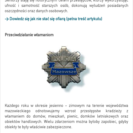
Seniorzy stają się notorycznym celem przestępców, którzy wykorzystując
ufność i samotność starszych osób, dokonują wyłudzeń posiadanych
oszczędności oraz danych osobowych.
> Dowiedz się jak nie stać się ofiarą (pełna treść artykułu)
Przeciwdziałanie włamaniom
Każdego roku w okresie jesienno – zimowym na terenie województwa
mazowieckiego odnotowujemy wzrost przestępstw kradzieży z
włamaniem do domów, mieszkań, piwnic, domków letniskowych oraz
obiektów handlowych. Wielu zdarzeniom można byłoby zapobiec, gdyby
obiekty te były właściwie zabezpieczone.