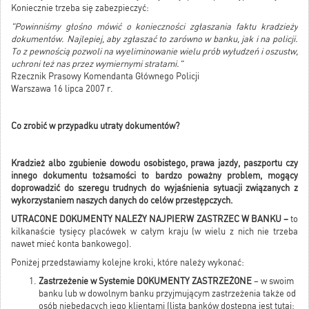
Koniecznie trzeba się zabezpieczyć:
"Powinniśmy głośno mówić o konieczności zgłaszania faktu kradzieży
dokumentów. Najlepiej, aby zgłaszać to zarówno w banku, jak i na policji.
To z pewnością pozwoli na wyeliminowanie wielu prób wyłudzeń i oszustw,
uchroni też nas przez wymiernymi stratami."
Rzecznik Prasowy Komendanta Głównego Policji
Warszawa 16 lipca 2007 r.
Co zrobić w przypadku utraty dokumentów?
Kradzież albo zgubienie dowodu osobistego, prawa jazdy, paszportu czy
innego dokumentu tożsamości to bardzo poważny problem, mogący
doprowadzić do szeregu trudnych do wyjaśnienia sytuacji związanych z
wykorzystaniem naszych danych do celów przestępczych.
UTRACONE DOKUMENTY NALEŻY NAJPIERW ZASTRZEC W BANKU –
to
kilkanaście tysięcy placówek w całym kraju (w wielu z nich nie trzeba
nawet mieć konta bankowego).
Poniżej przedstawiamy kolejne kroki, które należy wykonać:
Zastrzeżenie w Systemie DOKUMENTY ZASTRZEŻONE
– w swoim
banku lub w dowolnym banku przyjmującym zastrzeżenia także od
osób niebędących jego klientami (lista banków dostępna jest tutaj: