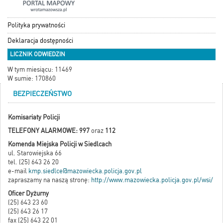
Polityka prywatności
Deklaracja dostępności
LICZNIK ODWIEDZIN
W tym miesiącu: 11469
W sumie: 170860
BEZPIECZEŃSTWO
Komisariaty Policji
TELEFONY ALARMOWE: 997
oraz
112
Komenda Miejska Policji w Siedlcach
ul. Starowiejska 66
tel. (25) 643 26 20
e-mail
kmp.siedlce@mazowiecka.policja.gov.pl
zapraszamy na naszą stronę:
http://www.mazowiecka.policja.gov.pl/wsi/
Oficer Dyżurny
(25) 643 23 60
(25) 643 26 17
fax (25) 643 22 01