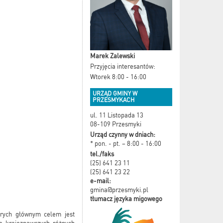
Marek Zalewski
Przyjęcia interesantów:
Wtorek 8:00 - 16:00
URZĄD GMINY W
PRZESMYKACH
ul. 11 Listopada 13
08-109 Przesmyki
Urząd czynny w dniach:
* pon. - pt. – 8:00 - 16:00
tel./faks
(25) 641 23 11
(25) 641 23 22
e-mail:
gmina@przesmyki.pl
tłumacz języka migowego
rych głównym celem jest