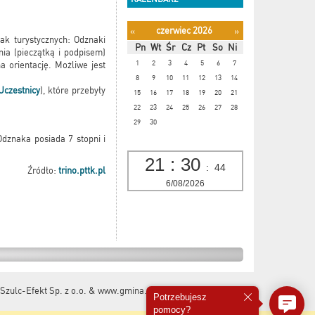
czerwiec 2026
«
»
ak turystycznych: Odznaki
Pn
Wt
Śr
Cz
Pt
So
Ni
nia (pieczątką i podpisem)
1
2
3
4
5
6
7
 orientację. Możliwe jest
8
9
10
11
12
13
14
Uczestnicy
), które przebyły
15
16
17
18
19
20
21
22
23
24
25
26
27
28
29
30
Odznaka posiada 7 stopni i
21
:
30
:
45
Źródło:
trino.pttk.pl
6/08/2026
Szulc-Efekt Sp. z o.o. & www.gmina.pl
&
Marcom Interactive
Potrzebujesz
pomocy?