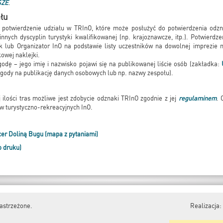
SZE
.
ału
potwierdzenie udziału w TRInO, które może posłużyć do potwierdzenia odzn
innych dyscyplin turystyki kwalifikowanej (np. krajoznawcze, itp.). Potwierdze
lub Organizator InO na podstawie listy uczestników na dowolnej imprezie na
owej naklejki.
godę – jego imię i nazwisko pojawi się na publikowanej liście osób (zakładka:
zgody na publikację danych osobowych lub np. nazwy zespołu).
 ilości tras możliwe jest zdobycie odznaki TRInO zgodnie z jej
regulaminem
. 
 w turystyczno-rekreacyjnych InO.
r Doliną Bugu (mapa z pytaniami)
o druku)
astrzeżone.
Realizacja: