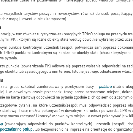
e spędzanie czasu na poznawaniu w interesujący sposób walorów turystycz
 wszystkich turystów pieszych i rowerzystów, również do osób początkującyc
ch z mapą (i ewentualnie z kompasem).
a
entację, w tym również turystyczno-rekreacyjnych TRInO polega na przebyciu t
ymi (PK), którymi są różne obiekty stałe według dowolnie wybranej przez uczest
wym punkcie kontrolnym uczestnik (zespół) potwierdza sam poprzez dokonan
ch TRInO punktami kontrolnymi są konkretne obiekty stałe (charakterystyczne 
we pytania.
rzy punkcie (powierdzenie PK) odbywa się poprzez wpisanie odpowiedzi na zad
o obiektu lub sąsiadującego z nim terenu. Istotne jest więc odnalezienie właśc
ia
odzina, grupa szkolna) zainteresowany przebyciem trasy -
pobiera
i/lub drukuj
ie) i w dowolnym czasie przechodzi trasę przez zaznaczone miejsca, dokon
nie na kartę startową odpowiedzi na pytania zgodnie z ich opisem dołączonym 
zegółowe pytania, na które uczestnik/zespół musi odpowiedzieć poprzez ob
 startową. Trasę można pokonywać w dowolnym kierunku i potwierdzać PK w do
asy można zaczynać i kończyć w dowolnym miejscu, a nawet pokonywać je w kil
wą
(zawierającą odpowiedzi do punktów kontrolnych) uczestnik (zespół) dos
poczta@trino.pttk.pl
lub bezpośrednio na imprezie na orientację do organizat