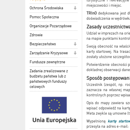
turystyczne i rekreacyjn
miejscowości i miejsc.
Ochrona Środowiska
TRInO
dedykowana jest dla
Pomoc Społeczna
doświadczenia w wędrówka
Zasady uczestnictw
Organizacje Pozarządowe
Udział w imprezach na ori
Zdrowie
na mapie punktami kontroln
Bezpieczeństwo
Swoją obecność na właści
karty startowej. Na trasa
Zarządzanie Kryzysowe
zostały ułożone szczegóło
Fundusze zewnętrzne
Potwierdzenie obecności p
dokładnej obserwacji daneg
Zadania zrealizowane z
budżetu państwa lub z
Sposób postępowan
państwowych funduszy
Uczestnik (zespół, np. r
celowych
zaznacza na własnej map
kontrolnych poprzez wpisa
Opis do mapy zawiera szc
wpisać odpowiedź na kartę
Meta zwykle są umowne (tr
Wypełnioną
kartę starto
przesyła na adres e-mail: