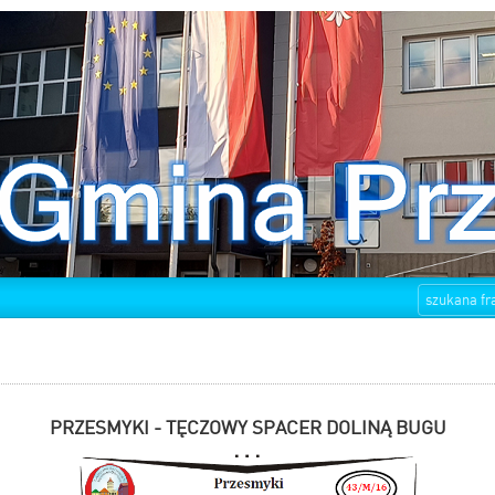
PRZESMYKI - TĘCZOWY SPACER DOLINĄ BUGU