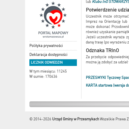
lub
Klubu InO STOWARZY
Potwierdzenie udzi
Uczestnik może otrzymać 
Imprez na Orientację lub 
może dokonać Przodownik 
również uzyskanie pamiątk
Jeżeli uczestnik wyraża z
daną trasę (po wyrażeniu 
Polityka prywatności
Odznaka TRInO
Deklaracja dostępności
Za przebycie odpowiedniej
można ją zdobyć za udział
LICZNIK ODWIEDZIN
W tym miesiącu: 11245
W sumie: 170636
PRZESMYKI Tęczowy Space
KARTA startowa (wersja d
© 2014-2026
Urząd Gminy w Przesmykach
Wszelkie Prawa Z