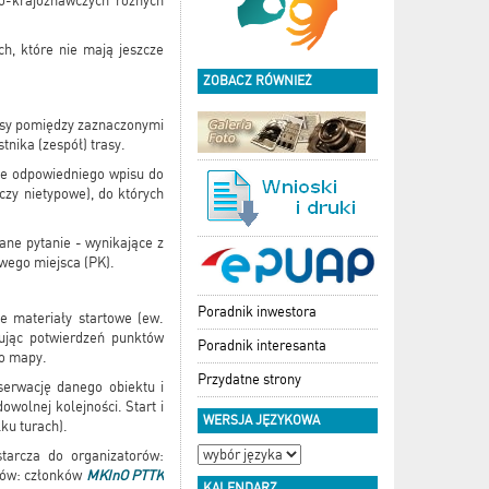
no-krajoznawczych różnych
h, które nie mają jeszcze
ZOBACZ RÓWNIEŻ
rasy pomiędzy zaznaczonymi
nika (zespół) trasy.
ie odpowiedniego wpisu do
czy nietypowe), do których
ane pytanie - wynikające z
iwego miejsca (PK).
Poradnik inwestora
e materiały startowe (ew.
ując potwierdzeń punktów
Poradnik interesanta
do mapy.
Przydatne strony
serwację danego obiektu i
wolnej kolejności. Start i
WERSJA JĘZYKOWA
ku turach).
tarcza do organizatorów:
orów: członków
MKInO PTTK
KALENDARZ