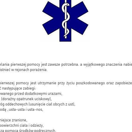
lania pierwszej pomocy jest zawsze potrzebna. a wyjątkowego znaczenia nabie
istnieć w rejonach porażenia.
erwszej pomocy jest utrzymanie przy życiu poszkodowanego oraz zapobieże
następujące zabiegi:
owanego przed dodatkowymi urazami,
 (doraźny opatrunek uciskowy),
óg oddechowych (usunięcie ciał obcych z ust),
odą „usta-usta i usta-nos,
iejsce zranione,
owierzchni ciała i odzieży,
 za pomocą środków podręcznych.