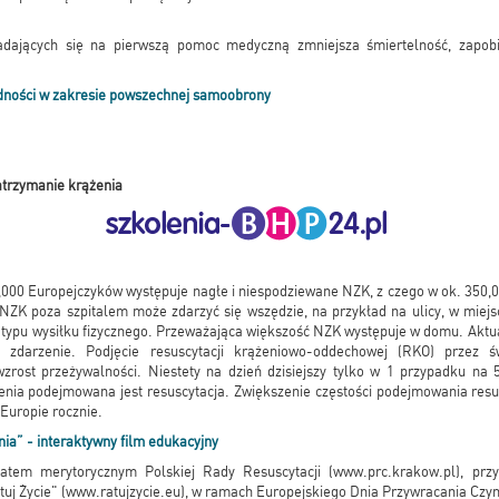
adających się na pierwszą pomoc medyczną zmniejsza śmiertelność, zapob
dności w zakresie powszechnej samoobrony
atrzymanie krążenia
000 Europejczyków występuje nagłe i niespodziewane NZK, z czego w ok. 350,
NZK poza szpitalem może zdarzyć się wszędzie, na przykład na ulicy, w miejs
 typu wysiłku fizycznego. Przeważająca większość NZK występuje w domu. Aktua
o zdarzenie. Podjęcie resuscytacji krążeniowo-oddechowej (RKO) przez 
rost przeżywalności. Niestety na dzień dzisiejszy tylko w 1 przypadku na 
enia podejmowana jest resuscytacja. Zwiększenie częstości podejmowania resu
 Europie rocznie.
ia” - interaktywny film edukacyjny
atem merytorycznym Polskiej Rady Resuscytacji (www.prc.krakow.pl), prz
tuj Życie" (www.ratujzycie.eu), w ramach Europejskiego Dnia Przywracania Czyn