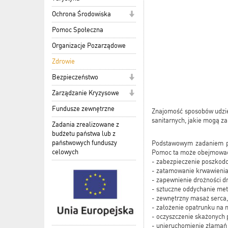
Ochrona Środowiska
Pomoc Społeczna
Organizacje Pozarządowe
Zdrowie
Bezpieczeństwo
Zarządzanie Kryzysowe
Fundusze zewnętrzne
Znajomość sposobów udzie
sanitarnych, jakie mogą za
Zadania zrealizowane z
budżetu państwa lub z
państwowych funduszy
Podstawowym zadaniem pi
celowych
Pomoc ta może obejmować 
- zabezpieczenie poszkod
- zatamowanie krwawienia
- zapewnienie drożności dr
- sztuczne oddychanie met
- zewnętrzny masaż serca,
- założenie opatrunku na m
- oczyszczenie skażonych p
- unieruchomienie złamań