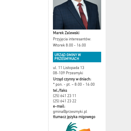
Marek Zalewski
Przyjęcia interesantów:
Wtorek 8:00 - 16:00
URZĄD GMINY W
PRZESMYKACH
ul. 11 Listopada 13
08-109 Przesmyki
Urząd czynny w dniach:
* pon. - pt. – 8:00 - 16:00
tel./faks
(25) 641 23 11
(25) 641 23 22
e-mail:
gmina@przesmyki.pl
tłumacz języka migowego