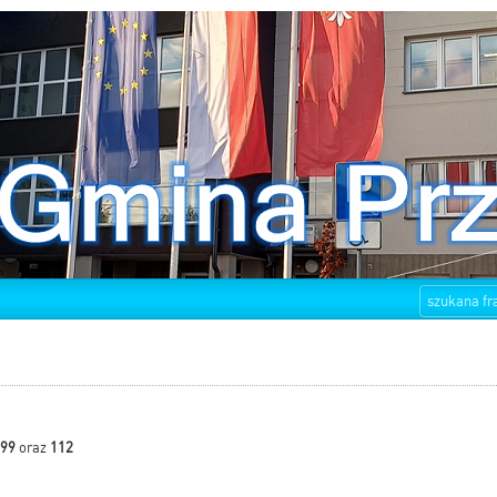
999
oraz
112