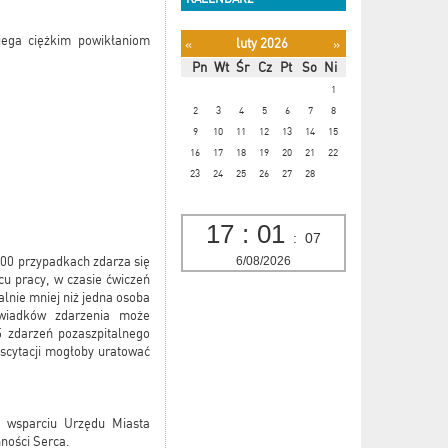
iega ciężkim powikłaniom
luty 2026
«
»
Pn
Wt
Śr
Cz
Pt
So
Ni
1
2
3
4
5
6
7
8
9
10
11
12
13
14
15
16
17
18
19
20
21
22
23
24
25
26
27
28
17
:
01
:
08
6/08/2026
000 przypadkach zdarza się
cu pracy, w czasie ćwiczeń
lnie mniej niż jedna osoba
świadków zdarzenia może
5 zdarzeń pozaszpitalnego
scytacji mogłoby uratować
y wsparciu Urzędu Miasta
ności Serca.