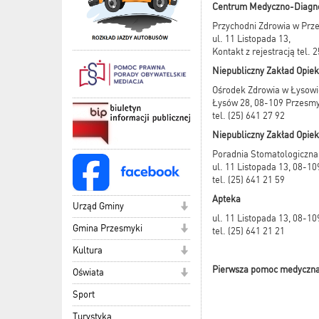
Centrum Medyczno-Diagnost
Przychodni Zdrowia w Prze
ul. 11 Listopada 13,
Kontakt z rejestracją tel. 
Niepubliczny Zakład Opie
Ośrodek Zdrowia w Łysowi
Łysów 28, 08-109 Przesmy
tel. (25) 641 27 92
Niepubliczny Zakład Opie
Poradnia Stomatologiczn
ul. 11 Listopada 13, 08-1
tel. (25) 641 21 59
Apteka
Urząd Gminy
ul. 11 Listopada 13, 08-1
Gmina Przesmyki
tel. (25) 641 21 21
Kultura
Pierwsza pomoc medyczn
Oświata
Sport
Turystyka