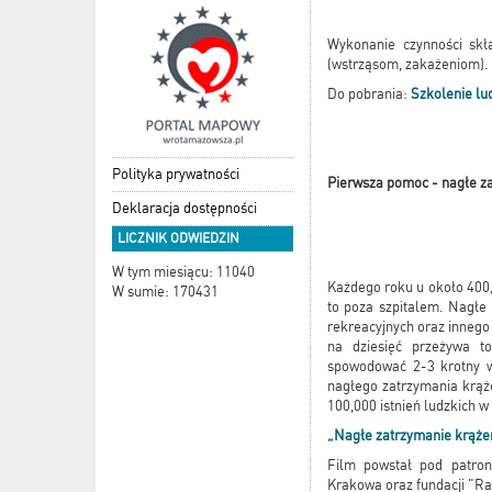
Wykonanie czynności skł
(wstrząsom, zakażeniom).
Do pobrania:
Szkolenie lu
Polityka prywatności
Pierwsza pomoc - nagłe z
Deklaracja dostępności
LICZNIK ODWIEDZIN
W tym miesiącu: 11040
Każdego roku u około 400,
W sumie: 170431
to poza szpitalem. Nagłe 
rekreacyjnych oraz innego
na dziesięć przeżywa t
spowodować 2-3 krotny wz
nagłego zatrzymania krąż
100,000 istnień ludzkich w
„Nagłe zatrzymanie krążen
Film powstał pod patron
Krakowa oraz fundacji "Ra