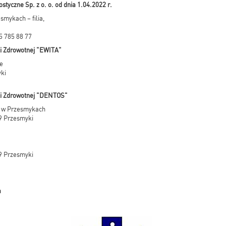
yczne Sp. z o. o. od dnia 1.04.2022 r.
smykach – filia,
25 785 88 77
ki Zdrowotnej "EWITA"
e
ki
ki Zdrowotnej "DENTOS"
a w Przesmykach
09 Przesmyki
09 Przesmyki
a