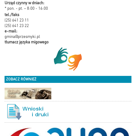
Urząd czynny w dniach:
* pon. - pt. – 8:00 - 16:00
tel./faks
(25) 641 23 11
(25) 641 23 22
e-mail:
gmina@przesmyki.pl
tłumacz języka migowego
ZOBACZ RÓWNIEŻ