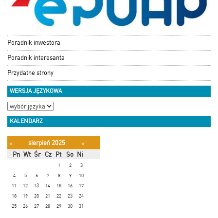
Poradnik inwestora
Poradnik interesanta
Przydatne strony
WERSJA JĘZYKOWA
KALENDARZ
sierpień 2025
«
»
Pn
Wt
Śr
Cz
Pt
So
Ni
1
2
3
4
5
6
7
8
9
10
11
12
13
14
15
16
17
18
19
20
21
22
23
24
25
26
27
28
29
30
31