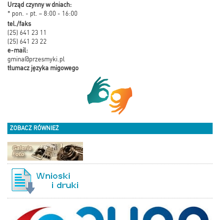
Urząd czynny w dniach:
* pon. - pt. – 8:00 - 16:00
tel./faks
(25) 641 23 11
(25) 641 23 22
e-mail:
gmina@przesmyki.pl
tłumacz języka migowego
ZOBACZ RÓWNIEŻ