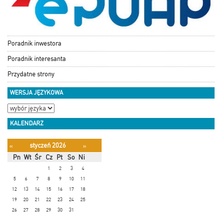
Poradnik inwestora
Poradnik interesanta
Przydatne strony
WERSJA JĘZYKOWA
KALENDARZ
styczeń 2026
«
»
Pn
Wt
Śr
Cz
Pt
So
Ni
1
2
3
4
5
6
7
8
9
10
11
12
13
14
15
16
17
18
19
20
21
22
23
24
25
26
27
28
29
30
31