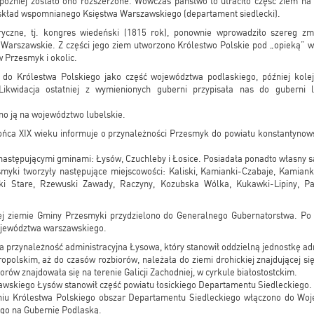
óźniej zostało ono rozszerzone. Wówczas państwo to utraciło część ziem na 
 skład wspomnianego Księstwa Warszawskiego (departament siedlecki).
ryczne, tj. kongres wiedeński (1815 rok), ponownie wprowadziło szereg z
o Warszawskie. Z części jego ziem utworzono Królestwo Polskie pod „opieką” w
 Przesmyk i okolic.
do Królestwa Polskiego jako część województwa podlaskiego, później kolej
. Likwidacja ostatniej z wymienionych guberni przypisała nas do guberni 
o ją na województwo lubelskie.
ońca XIX wieku informuje o przynależności Przesmyk do powiatu konstantynows
następującymi gminami: Łysów, Czuchleby i Łosice. Posiadała ponadto własny 
yki tworzyły następujące miejscowości: Kaliski, Kamianki-Czabaje, Kamianki
i Stare, Rzewuski Zawady, Raczyny, Kozubska Wólka, Kukawki-Lipiny, Pan
ej ziemie Gminy Przesmyki przydzielono do Generalnego Gubernatorstwa. Po 
ojewództwa warszawskiego.
 przynależność administracyjna Łysowa, który stanowił oddzielną jednostkę ad
opolskim, aż do czasów rozbiorów, należała do ziemi drohickiej znajdującej 
rów znajdowała się na terenie Galicji Zachodniej, w cyrkule białostostckim.
awskiego Łysów stanowił część powiatu łosickiego Departamentu Siedleckiego.
niu Królestwa Polskiego obszar Departamentu Siedleckiego włączono do Woj
go na Gubernię Podlaską.