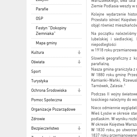
Warszawskiego, dwa lata p
Ziemie Podlasia weszły w
Parafie
Kolejne wydarzenie histo
OSP
Przestało istnieć Księstw
objął również mieszkańców
Festyn "Dokopiny
Ziemniaka"
Na początku należeliśmy 
lubelskiej i siedleckiej
Mapa gminy
niepodległości
w 1918 roku przemianowan
Kultura
Słownik geograficzny z k
Oświata
parafialną.
Nasza gmina graniczyła z 
Sport
W 1880 roku gminę Przesm
Kamianki-Wańki, Rzewusk
Turystyka
1
Tarnówek, Zalesie.
Ochrona Środowiska
Podczas II wojny światow
łosickiego należymy do w
Pomoc Społeczna
Nieco odmiennie wyglądała
Organizacje Pozarządowe
Wieś Łysów w okresie star
Zdrowie
podlaskim. W wyniku rozbio
W okresie Księstwa Warsz
Bezpieczeństwo
W 1830 roku, po utworze
1837 roku przemianowane