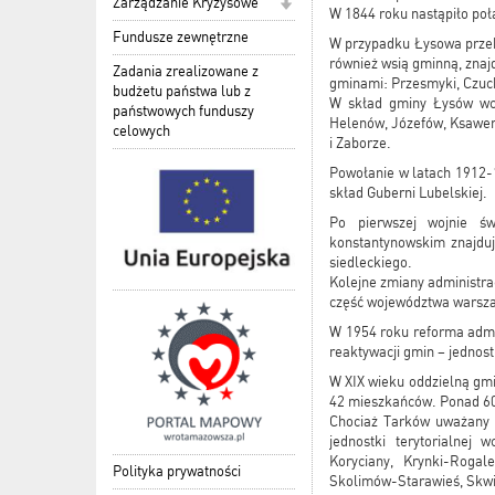
Zarządzanie Kryzysowe
W 1844 roku nastąpiło poł
Fundusze zewnętrzne
W przypadku Łysowa przeka
również wsią gminną, znaj
Zadania zrealizowane z
gminami: Przesmyki, Czuch
budżetu państwa lub z
W skład gminy Łysów wch
państwowych funduszy
Helenów, Józefów, Ksawer
celowych
i Zaborze.
Powołanie w latach 1912-1
skład Guberni Lubelskiej.
Po pierwszej wojnie ś
konstantynowskim znajduj
siedleckiego.
Kolejne zmiany administrac
część województwa warsz
W 1954 roku reforma admi
reaktywacji gmin – jednos
W XIX wieku oddzielną gmi
42 mieszkańców. Ponad 60 
Chociaż Tarków uważany 
jednostki terytorialnej 
Koryciany, Krynki-Rogale
Polityka prywatności
Skolimów-Starawieś, Skwie