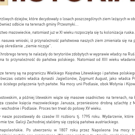
burzliwych dziejów, które decydowały o losach poszczególnych ziem leżących w o
również odbicie na terenach gminy Przesmyki...
two mazowieckie, natomiast już w XI wieku rozpoczęła się tu kolonizacja ruska.
 nasuwa wnioski, iż przynależność państwowa naszych ziem zmieniała się na 
ię określenie „ziemie niczyje”.
robrego tereny te należały do terytoriów zdobytych w wyprawie władcy na Ruś
 to przynależność do państwa polskiego. Natomiast od XIII wieku władanie
ze tereny są na pograniczu Wielkiego Księstwa Litewskiego i państwa polskiego
Wówczas ostatni władca dynastii Jagiellonów, Zygmunt August, jako władca Po
o ścisłego połączenia tych państw. Na mocy unii Podlasie, obok Wołynia i Kijow
stowskim, a później litewskim wiąże się masowe osadnictwo na terenach, na k
za czasów księcia mazowieckiego Janusza, przeniesiono drobną szlachtę z
wschodnie i Podlasie. Proces ten trwał do połowy XV wieku.
y nasze pozostawały do czasów III rozbioru tj. 1795 roku. Wydarzenie, które
emie tzw. Galicji Zachodniej staliśmy się częścią państwa austriackiego.
 napoleońskie. Po utworzeniu w 1807 roku przez Napoleona (na mocy tr