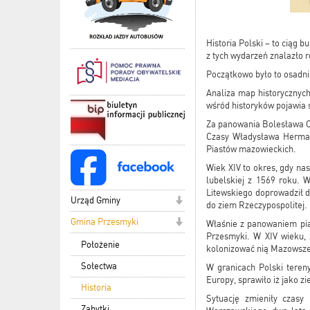
Historia Polski – to ciąg 
z tych wydarzeń znalazło 
Początkowo było to osadnic
Analiza map historycznych
wśród historyków pojawia s
Za panowania Bolesława Ch
Czasy Władysława Hermana
Piastów mazowieckich.
Wiek XIV to okres, gdy nas
lubelskiej z 1569 roku. 
Litewskiego doprowadził d
Urząd Gminy
do ziem Rzeczypospolitej.
Gmina Przesmyki
Właśnie z panowaniem pia
Przesmyki. W XIV wieku, 
Położenie
kolonizować nią Mazowsze 
Sołectwa
W granicach Polski teren
Europy, sprawiło iż jako zi
Historia
Sytuację zmieniły czasy
Zabytki