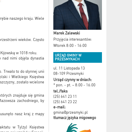
brębie naszego kraju. Wiele
Marek Zalewski
Przyjęcia interesantów:
przestrzeni wieków. Często
Wtorek 8:00 - 16:00
 Kijowską w 1018 roku.
URZĄD GMINY W
 nad nimi objęła dynastia
PRZESMYKACH
ul. 11 Listopada 13
. Trwało to do słynnej unii
08-109 Przesmyki
lski i Wielkiego Księstwa
Urząd czynny w dniach:
szczyzny, zostało wcielone
* pon. - pt. – 8:00 - 16:00
tel./faks
tórych znajduje się gmina
(25) 641 23 11
 Mazowsza zachodniego, by
(25) 641 23 22
e-mail:
gmina@przesmyki.pl
 usunęło nasz kraj z mapy
tłumacz języka migowego
aktatu w Tylży) Księstwa