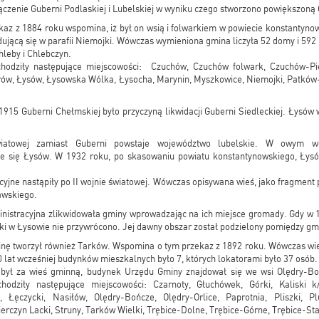
ączenie Guberni Podlaskiej i Lubelskiej w wyniku czego stworzono powiększoną
z z 1884 roku wspomina, iż był on wsią i folwarkiem w powiecie konstantyno
dującą się w parafii Niemojki. Wówczas wymieniona gmina liczyła 52 domy i 592
leby i Chlebczyn.
odziły następujące miejscowości: Czuchów, Czuchów folwark, Czuchów-Pie
ów, Łysów, Łysowska Wólka, Łysocha, Marynin, Myszkowice, Niemojki, Patków
915 Guberni Chełmskiej było przyczyną likwidacji Guberni Siedleckiej. Łysów
wiatowej zamiast Guberni powstaje województwo lubelskie. W owym wo
e się Łysów. W 1932 roku, po skasowaniu powiatu konstantynowskiego, Łys
yjne nastąpiły po II wojnie światowej. Wówczas opisywana wieś, jako fragment 
awskiego.
nistracyjna zlikwidowała gminy wprowadzając na ich miejsce gromady. Gdy w
tki w Łysowie nie przywrócono. Jej dawny obszar został podzielony pomiędzy gm
nę tworzył również Tarków. Wspomina o tym przekaz z 1892 roku. Wówczas wie
lat wcześniej budynków mieszkalnych było 7, których lokatorami było 37 osób.
był za wieś gminną, budynek Urzędu Gminy znajdował się we wsi Olędry-Bo
wchodziły następujące miejscowości: Czarnoty, Głuchówek, Górki, Kaliski k
, Łęczycki, Nasiłów, Olędry-Bończe, Olędry-Orlice, Paprotnia, Pliszki, Pl
rczyn Lacki, Struny, Tarków Wielki, Trębice-Dolne, Trębice-Górne, Trębice-Sta