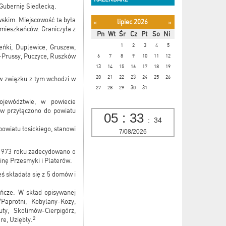
 Gubernię Siedlecką.
wskim. Miejscowość ta była
lipiec 2026
«
»
 mieszkańców. Graniczyła z
Pn
Wt
Śr
Cz
Pt
So
Ni
1
2
3
4
5
ńki, Duplewice, Gruszew,
-Prussy, Puczyce, Ruszków
6
7
8
9
10
11
12
13
14
15
16
17
18
19
20
21
22
23
24
25
26
 w związku z tym wchodzi w
27
28
29
30
31
jewództwie, w powiecie
ów przyłączono do powiatu
05
:
33
:
34
powiatu łosickiego, stanowi
7/08/2026
 1973 roku zadecydowano o
inę Przesmyki i Platerów.
ś składała się z 5 domów i
ńcze. W skład opisywanej
/Paprotni, Kobylany-Kozy,
uty, Skolimów-Cierpigórz,
2
re, Uziębły.