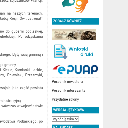
rzecz sojuszników Francji.
mian na naszych terenach.
ładcy Rosji. Ów „patronat”
ZOBACZ RÓWNIEŻ
no do guberni podlaskiej,
lubelskiej. Po odzyskaniu
kiego. Były wsią gminną i
sąd gminny.
-Kickie, Kamianki-Lackie,
y, Pniewiski, Przesmyki,
Poradnik inwestora
wojnie jako część powiatu
Poradnik interesanta
Przydatne strony
ministracyjną.
się wówczas w województwie
WERSJA JĘZYKOWA
ewództwa Podlaskiego, po
KALENDARZ