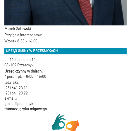
Marek Zalewski
Przyjęcia interesantów:
Wtorek 8:00 - 16:00
URZĄD GMINY W PRZESMYKACH
ul. 11 Listopada 13
08-109 Przesmyki
Urząd czynny w dniach:
* pon. - pt. – 8:00 - 16:00
tel./faks
(25) 641 23 11
(25) 641 23 22
e-mail:
gmina@przesmyki.pl
tłumacz języka migowego