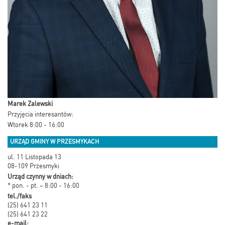
Marek Zalewski
Przyjęcia interesantów:
Wtorek 8:00 - 16:00
URZĄD GMINY W PRZESMYKACH
ul. 11 Listopada 13
08-109 Przesmyki
Urząd czynny w dniach:
* pon. - pt. – 8:00 - 16:00
tel./faks
(25) 641 23 11
(25) 641 23 22
e-mail: