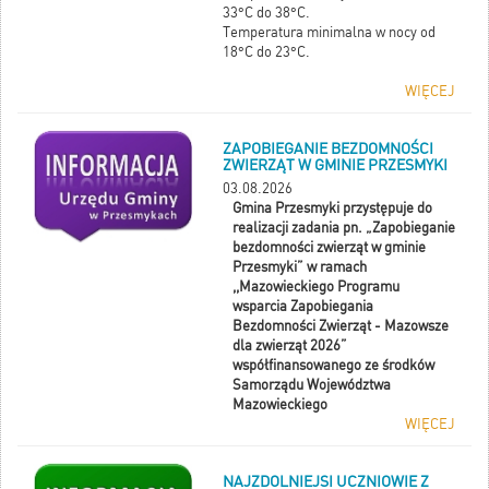
33°C do 38°C.
Temperatura minimalna w nocy od
18°C do 23°C.
WIĘCEJ
ZAPOBIEGANIE BEZDOMNOŚCI
ZWIERZĄT W GMINIE PRZESMYKI
03.08.2026
Gmina Przesmyki przystępuje do
realizacji zadania pn. „Zapobieganie
bezdomności zwierząt w gminie
Przesmyki” w ramach
,,Mazowieckiego Programu
wsparcia Zapobiegania
Bezdomności Zwierząt - Mazowsze
dla zwierząt 2026”
współfinansowanego ze środków
Samorządu Województwa
Mazowieckiego
WIĘCEJ
NAJZDOLNIEJSI UCZNIOWIE Z