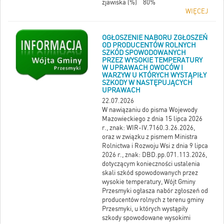
zjawiska (%) 80%
WIĘCEJ
OGŁOSZENIE NABORU ZGŁOSZEŃ
OD PRODUCENTÓW ROLNYCH
SZKÓD SPOWODOWANYCH
PRZEZ WYSOKIE TEMPERATURY
W UPRAWACH OWOCÓW I
WARZYW U KTÓRYCH WYSTĄPIŁY
SZKODY W NASTĘPUJĄCYCH
UPRAWACH
22.07.2026
W nawiązaniu do pisma Wojewody
Mazowieckiego z dnia 15 lipca 2026
r., znak: WIR-IV.7160.3.26.2026,
oraz w związku z pismem Ministra
Rolnictwa i Rozwoju Wsi z dnia 9 lipca
2026 r., znak: DBD.pp.071.113.2026,
dotyczącym konieczności ustalenia
skali szkód spowodowanych przez
wysokie temperatury, Wójt Gminy
Przesmyki ogłasza nabór zgłoszeń od
producentów rolnych z terenu gminy
Przesmyki, u których wystąpiły
szkody spowodowane wysokimi