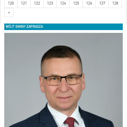
120
121
122
123
124
125
126
127
128
»
WÓJT GMINY ZAPRASZA