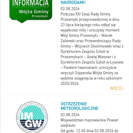
NAGRODAMI!
03.08.2026
Podczas XXI Sesji Rady Gminy
Przesmyki przeprowadzonej w dniu
23 lipca bieżącego roku odbył się
wyjątkowo miły i uroczysty moment.
Wójt Gminy Przesmyki – Marek
Zalewski oraz Przewodniczący Rady
Gminy – Wojciech Skolimowski wraz z
Dyrektorem Zespołu Szkół w
Przesmykach – Anetą Wiesner i z
Dyrektorem Zespołu Szkół w Łysowie
– Pawłem Iwaniukiem, uroczyście
wręczyli Stypendia Wójta Gminy za
wybitne osiągnięcia w roku szkolnym
2025/2026.
WIĘCEJ
OSTRZEŻENIE
METEOROLOGICZNE
03.08.2026
Województwo mazowieckie Powiat
siedlecki
Od godz. 12:00 dnia 03.08.2026 do