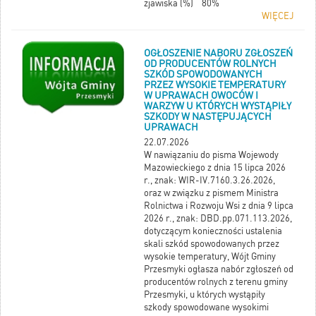
zjawiska (%) 80%
WIĘCEJ
OGŁOSZENIE NABORU ZGŁOSZEŃ
OD PRODUCENTÓW ROLNYCH
SZKÓD SPOWODOWANYCH
PRZEZ WYSOKIE TEMPERATURY
W UPRAWACH OWOCÓW I
WARZYW U KTÓRYCH WYSTĄPIŁY
SZKODY W NASTĘPUJĄCYCH
UPRAWACH
22.07.2026
W nawiązaniu do pisma Wojewody
Mazowieckiego z dnia 15 lipca 2026
r., znak: WIR-IV.7160.3.26.2026,
oraz w związku z pismem Ministra
Rolnictwa i Rozwoju Wsi z dnia 9 lipca
2026 r., znak: DBD.pp.071.113.2026,
dotyczącym konieczności ustalenia
skali szkód spowodowanych przez
wysokie temperatury, Wójt Gminy
Przesmyki ogłasza nabór zgłoszeń od
producentów rolnych z terenu gminy
Przesmyki, u których wystąpiły
szkody spowodowane wysokimi