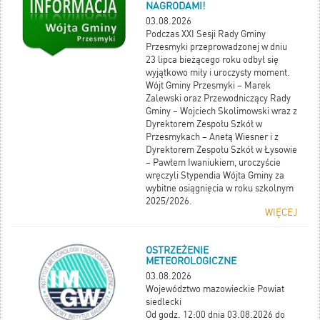
NAGRODAMI!
03.08.2026
Podczas XXI Sesji Rady Gminy
Przesmyki przeprowadzonej w dniu
23 lipca bieżącego roku odbył się
wyjątkowo miły i uroczysty moment.
Wójt Gminy Przesmyki – Marek
Zalewski oraz Przewodniczący Rady
Gminy – Wojciech Skolimowski wraz z
Dyrektorem Zespołu Szkół w
Przesmykach – Anetą Wiesner i z
Dyrektorem Zespołu Szkół w Łysowie
– Pawłem Iwaniukiem, uroczyście
wręczyli Stypendia Wójta Gminy za
wybitne osiągnięcia w roku szkolnym
2025/2026.
WIĘCEJ
OSTRZEŻENIE
METEOROLOGICZNE
03.08.2026
Województwo mazowieckie Powiat
siedlecki
Od godz. 12:00 dnia 03.08.2026 do