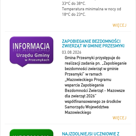
33°C do 38°C.
Temperatura minimalna w nocy od
18°C do 23°C.
WIĘCEJ
ZAPOBIEGANIE BEZDOMNOŚCI
ZWIERZĄT W GMINIE PRZESMYKI
03.08.2026
Gmina Przesmyki przystępuje do
realizacji zadania pn. „Zapobieganie
bezdomności zwierząt w gminie
Przesmyki” w ramach
,,Mazowieckiego Programu
wsparcia Zapobiegania
Bezdomności Zwierząt - Mazowsze
dla zwierząt 2026”
współfinansowanego ze środków
Samorządu Województwa
Mazowieckiego
WIĘCEJ
NAJZDOLNIEJSI UCZNIOWIE Z