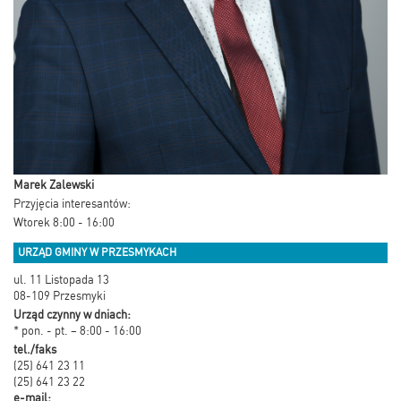
Marek Zalewski
Przyjęcia interesantów:
Wtorek 8:00 - 16:00
URZĄD GMINY W PRZESMYKACH
ul. 11 Listopada 13
08-109 Przesmyki
Urząd czynny w dniach:
* pon. - pt. – 8:00 - 16:00
tel./faks
(25) 641 23 11
(25) 641 23 22
e-mail: